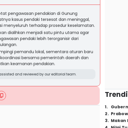
tat pengawasan pendakian di Gunung
tnya kasus pendaki tersesat dan meninggal,
i menyeluruh terhadap prosedur keselamatan.
kan dialihkan menjadi satu pintu utama agar
awasan pendaki lebih terorganisir dari
ulangan.
ampingi pemandu lokal, sementara aturan baru
 koordinasi bersama pemerintah daerah dan
atkan keamanan pendakian.
ssisted and reviewed by our editorial team.
Trendi
1
.
Gubern
2
.
Prabow
3
.
Makan B
4
.
Nilai T