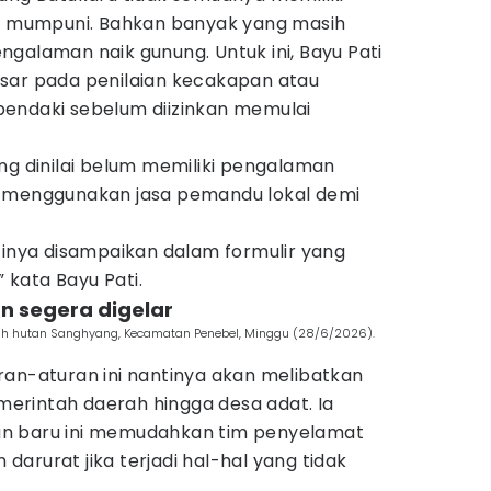
mumpuni. Bahkan banyak yang masih
galaman naik gunung. Untuk ini, Bayu Pati
sar pada penilaian kecakapan atau
endaki sebelum diizinkan memulai
ng dinilai belum memiliki pengalaman
k menggunakan jasa pemandu lokal demi
inya disampaikan dalam formulir yang
” kata Bayu Pati.
an segera digelar
ah hutan Sanghyang, Kecamatan Penebel, Minggu (28/6/2026).
ran-aturan ini nantinya akan melibatkan
emerintah daerah hingga desa adat. Ia
n baru ini memudahkan tim penyelamat
arurat jika terjadi hal-hal yang tidak