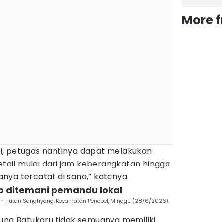
More 
ini, petugas nantinya dapat melakukan
ail mulai dari jam keberangkatan hingga
nya tercatat di sana,” katanya.
ib ditemani pemandu lokal
ah hutan Sanghyang, Kecamatan Penebel, Minggu (28/6/2026).
nung Batukaru tidak semuanya memiliki