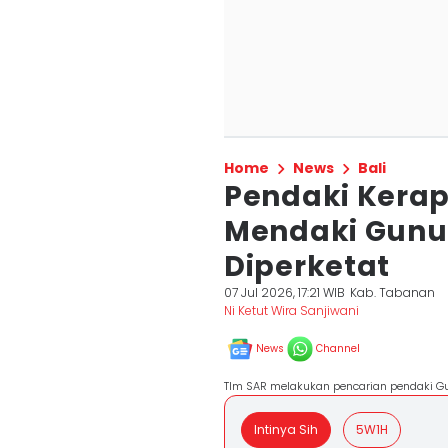
Home
News
Bali
Pendaki Kerap
Mendaki Gunu
Diperketat
07 Jul 2026, 17:21 WIB
Kab. Tabanan
Ni Ketut Wira Sanjiwani
News
Channel
TIm SAR melakukan pencarian pendaki Gu
Intinya Sih
5W1H