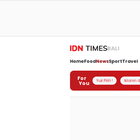
BALI
Home
Food
News
Sport
Travel
For
Yuk Pilih !
Iklanin d
You