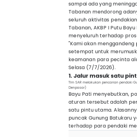
sampai ada yang meninggal
Tabanan mendorong adany
seluruh aktivitas pendakia
Tabanan, AKBP I Putu Bayu
menyeluruh terhadap prose
"Kami akan menggandeng p
setempat untuk merumusk
keamanan para pecinta alam
Selasa (7/7/2026).
1. Jalur masuk satu pin
TIm SAR melakukan pencarian pendaki Gu
Denpasar)
Bayu Pati menyebutkan, p
aturan tersebut adalah pe
satu pintu utama. Alasanny
puncak Gunung Batukaru 
terhadap para pendaki menj