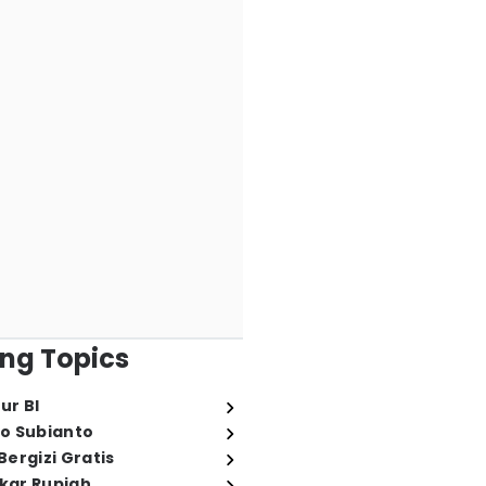
ng Topics
ur BI
o Subianto
ergizi Gratis
ukar Rupiah