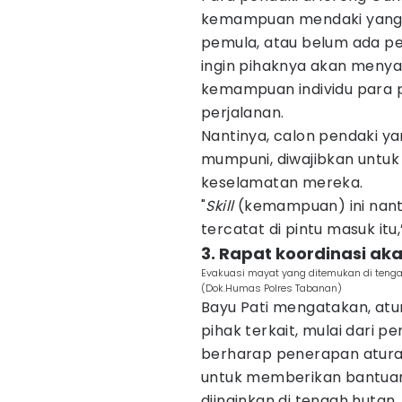
kemampuan mendaki yang 
pemula, atau belum ada pen
ingin pihaknya akan menya
kemampuan individu para p
perjalanan.
Nantinya, calon pendaki ya
mumpuni, diwajibkan untu
keselamatan mereka.
"
Skill
(kemampuan) ini nant
tercatat di pintu masuk itu,
3. Rapat koordinasi ak
Evakuasi mayat yang ditemukan di teng
(Dok.Humas Polres Tabanan)
Bayu Pati mengatakan, atu
pihak terkait, mulai dari p
berharap penerapan atura
untuk memberikan bantuan d
diinginkan di tengah hutan.