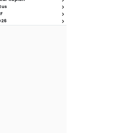
tus
FF
026