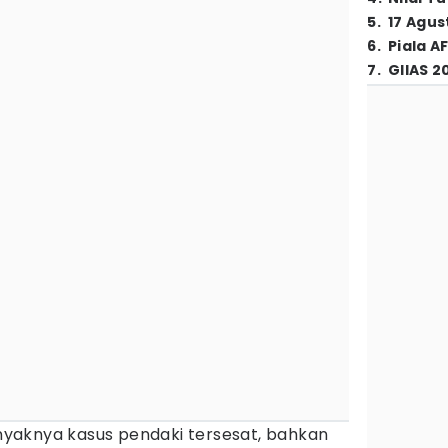
5
.
17 Agus
6
.
Piala A
7
.
GIIAS 2
nyaknya kasus pendaki tersesat, bahkan