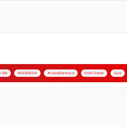
i IDN
INSIDENESIA
#LokalBerdaya
Profil Dokter
Quiz