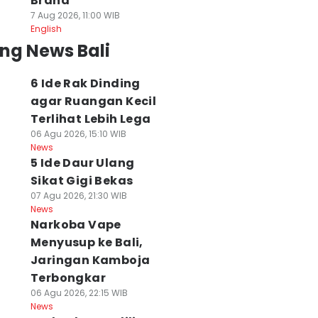
Brand
7 Aug 2026, 11:00 WIB
English
ng News Bali
6 Ide Rak Dinding
arkoba Vape
Polresta Denpasar
482 Burung dari
agar Ruangan Kecil
enyusup ke Bali,
Periksa Kejiwaan
NTB Tanpa
Terlihat Lebih Lega
aringan Kamboja
Pelaku Penusukan
Dokumen Disita d
06 Agu 2026, 15:10 WIB
erbongkar
Istri
Padangbai
News
 Agu 2026, 22:15 WIB
06 Agu 2026, 21:57 WIB
06 Agu 2026, 20:26 WI
5 Ide Daur Ulang
ws
News
News
Sikat Gigi Bekas
07 Agu 2026, 21:30 WIB
News
Narkoba Vape
Menyusup ke Bali,
Jaringan Kamboja
Terbongkar
06 Agu 2026, 22:15 WIB
News