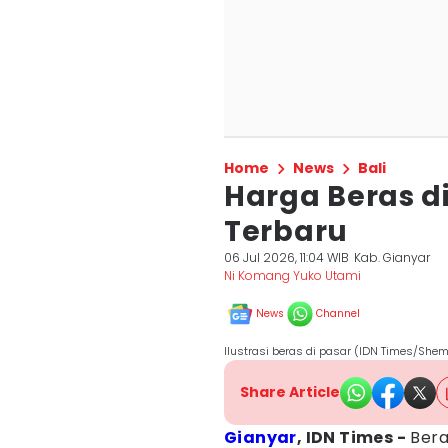
Home
News
Bali
Harga Beras di 
Terbaru
06 Jul 2026, 11:04 WIB
Kab. Gianyar
Ni Komang Yuko Utami
News
Channel
Ilustrasi beras di pasar (IDN Times/Shem
Share Article
Gianyar
, IDN Times -
Bera