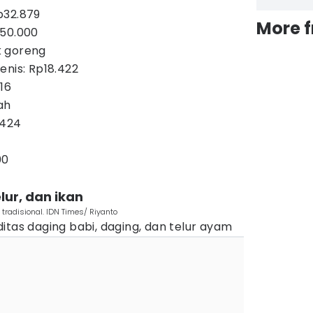
p32.879
More 
p50.000
k goreng
enis: Rp18.422
16
ah
.424
00
lur, dan ikan
 tradisional. IDN Times/ Riyanto
itas daging babi, daging, dan telur ayam