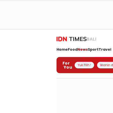
BALI
Home
Food
News
Sport
Travel
For
Yuk Pilih !
Iklanin d
You