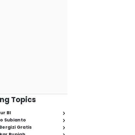
ng Topics
ur BI
o Subianto
ergizi Gratis
ukar Rupiah