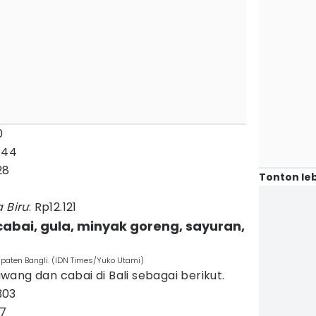
0
744
28
Tonton leb
a Biru
: Rp12.121
abai, gula, minyak goreng, sayuran,
bupaten Bangli. (IDN Times/Yuko Utami)
ang dan cabai di Bali sebagai berikut.
303
27