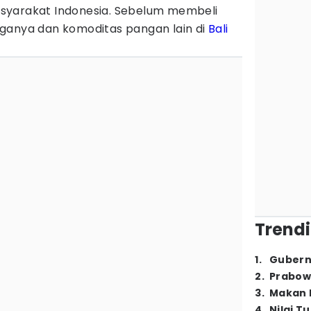
syarakat Indonesia. Sebelum membeli
ganya dan komoditas pangan lain di
Bali
Trendi
1
.
Gubern
2
.
Prabow
3
.
Makan B
4
.
Nilai T