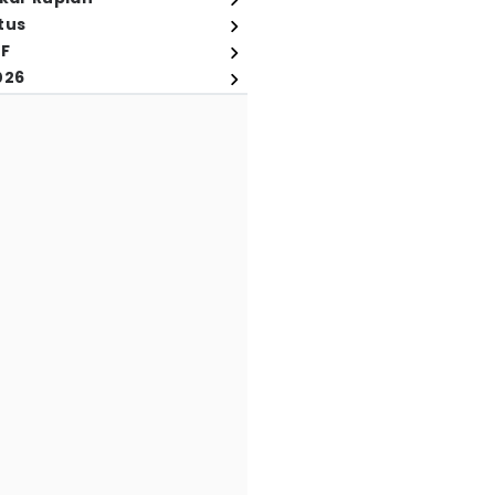
tus
FF
026