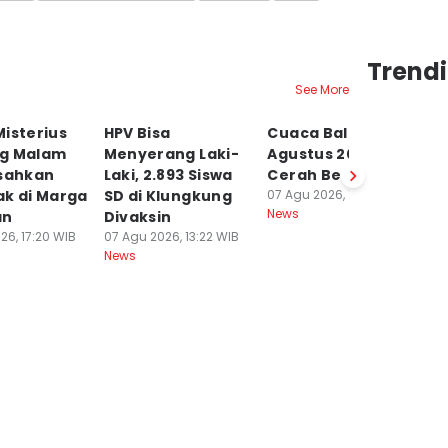
Trendi
See More
isterius
HPV Bisa
Cuaca Bali 7
N
g Malam
Menyerang Laki-
Agustus 2026
M
esahkan
Laki, 2.893 Siswa
Cerah Berawan
J
ak di Marga
SD di Klungkung
07 Agu 2026, 10:47 WIB
T
News
an
Divaksin
06
Ne
26, 17:20 WIB
07 Agu 2026, 13:22 WIB
News