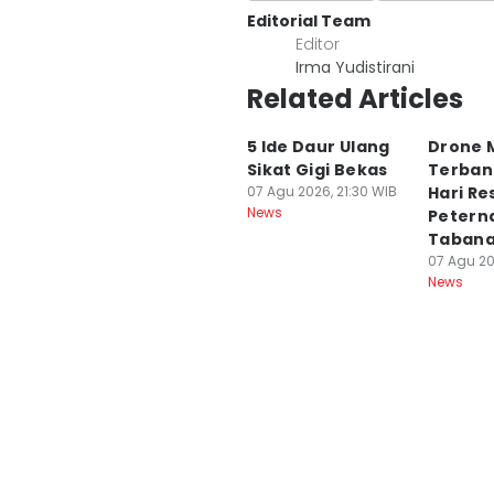
Editorial Team
Editor
Irma Yudistirani
Related Articles
5 Ide Daur Ulang
Drone M
Sikat Gigi Bekas
Terban
07 Agu 2026, 21:30 WIB
Hari R
News
Petern
Taban
07 Agu 20
News