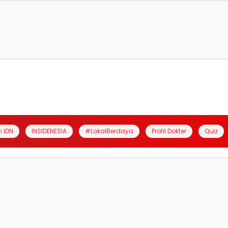
i IDN
INSIDENESIA
#LokalBerdaya
Profil Dokter
Quiz