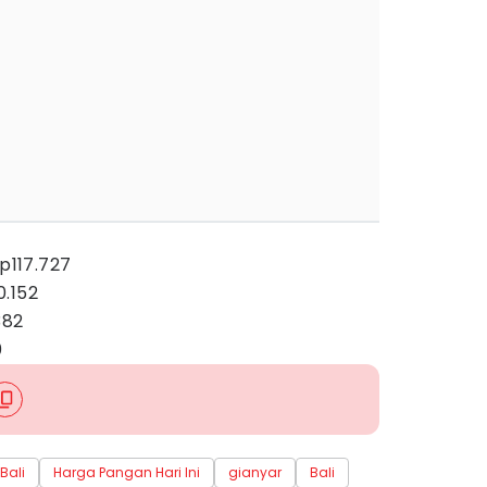
Rp117.727
.152
382
0
Bali
Harga Pangan Hari Ini
gianyar
Bali