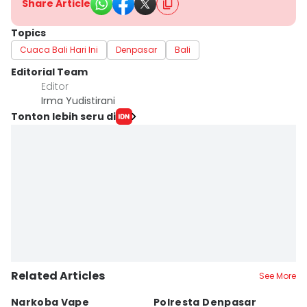
Share Article
Topics
Cuaca Bali Hari Ini
Denpasar
Bali
Editorial Team
Editor
Irma Yudistirani
Tonton lebih seru di
Related Articles
See More
Narkoba Vape
Polresta Denpasar
4