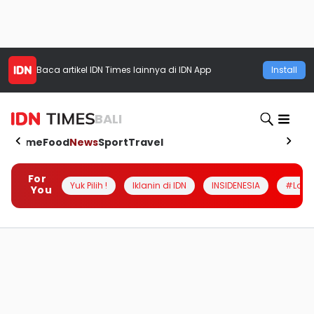
Baca artikel
IDN Times
lainnya di IDN App
Install
BALI
Home
Food
News
Sport
Travel
For
Yuk Pilih !
Iklanin di IDN
INSIDENESIA
#Loka
You