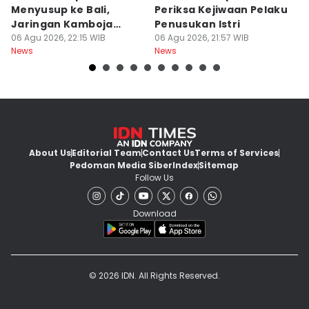
Menyusup ke Bali,
Periksa Kejiwaan Pelaku
T
Jaringan Kamboja
Penusukan Istri
d
Terbongkar
06 Agu 2026, 22:15 WIB
06 Agu 2026, 21:57 WIB
06
News
News
Ne
About Us
Editorial Team
Contact Us
Terms of Services
Pedoman Media Siber
Index
Sitemap
Follow Us
Download
© 2026 IDN. All Rights Reserved.