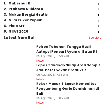
1
.
Gubernur BI
2
.
Prabowo Subianto
3
.
Makan Bergizi Gratis
4
.
Nilai Tukar Rupiah
5
.
Piala AFF
6
.
GIIAS 2026
Latest from Bali
See More
Polres Tabanan Tunggu Hasil
Autopsi Pencuri Ayam di Baturiti
05 Agu 2026, 18:50 WIB
News
Lapas Tabanan Sulap Area Sempit
Jadi Peternakan Produktif
05 Agu 2026, 17:33 WIB
News
Rokok Masuk 5 Besar Komoditas
Penyumbang Garis Kemiskinan di
Bali
05 Agu 2026, 16:05 WIB
News