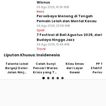
Wisnus
03 Agu 2026, 16:36 WIB
News
Persebaya Menang di Tengah
Pemain Lelah dan Mental Kacau
04 Agu 2026, 23:58 WIB
Sport
7 Festival di Bali Agustus 2026, dari
Budaya Hingga Jazz
04 Agu 2026, 10:46 WIB
Travel
Liputan Khusus: Insidenesia
Talenta Lokal
Celah Sunyi
Kilau Emas
PP Tu
Bergaji Dolar:
Pencari Waras:
dari Layar
Efektifk
Jalan Ninja
Krisis yang Tak
Gawai
Perisai
Tanpa Jaring
Tampak
Anak di
Pengaman
May