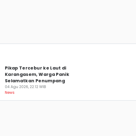
Istirahat Tak Sesuai FIFA, Igor Tolic Cemas
Pemain Kelelahan
04 Agu 2026, 20:30 WIB
Sport
Pikap Tercebur ke Laut di
Karangasem, Warga Panik
Selamatkan Penumpang
04 Agu 2026, 22:12 WIB
News