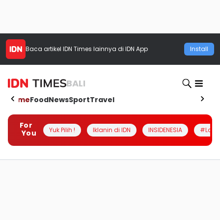
Baca artikel
IDN Times
lainnya di IDN App
Install
BALI
Home
Food
News
Sport
Travel
For
Yuk Pilih !
Iklanin di IDN
INSIDENESIA
#Loka
You