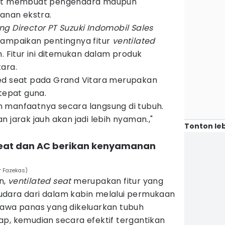
ebut membuat pengendara maupun
nan ekstra.
g Director PT Suzuki Indomobil Sales
yampaikan pentingnya fitur
ventilated
. Fitur ini ditemukan dalam produk
ara.
ed seat pada Grand Vitara merupakan
 tepat guna.
 manfaatnya secara langsung di tubuh.
 jarak jauh akan jadi lebih nyaman.,"
Tonton leb
seat dan AC berikan kenyamanan
er Fazekas)
n,
ventilated seat
merupakan fitur yang
dara dari dalam kabin melalui permukaan
i, hawa panas yang dikeluarkan tubuh
ap, kemudian secara efektif tergantikan