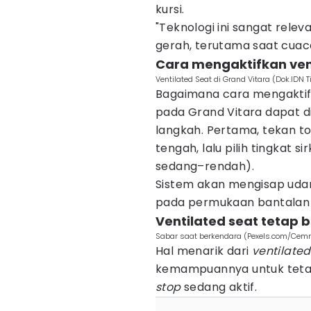
kursi.
"Teknologi ini sangat rel
gerah, terutama saat cuaca
Cara mengaktifkan ven
Ventilated Seat di Grand Vitara (Dok.IDN
Bagaimana cara mengakti
pada Grand Vitara dapat 
langkah. Pertama, tekan 
tengah, lalu pilih tingkat si
sedang–rendah).
Sistem akan mengisap udara
pada permukaan bantalan 
Ventilated seat tetap 
Sabar saat berkendara (Pexels.com/Cem
Hal menarik dari
ventilated
kemampuannya untuk teta
stop
sedang aktif.