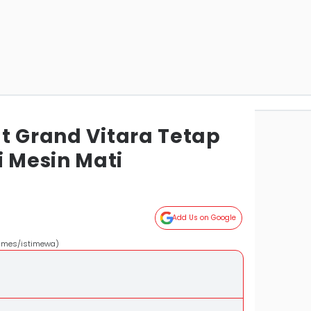
t Grand Vitara Tetap
 Mesin Mati
Add Us on Google
 Times/istimewa)