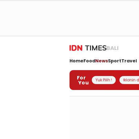
BALI
Home
Food
News
Sport
Travel
For
Yuk Pilih !
Iklanin d
You