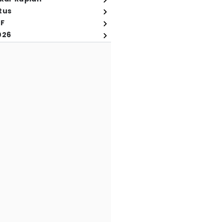
tus
FF
026