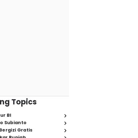
ng Topics
ur BI
o Subianto
ergizi Gratis
ukar Rupiah