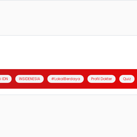
i IDN
INSIDENESIA
#LokalBerdaya
Profil Dokter
Quiz