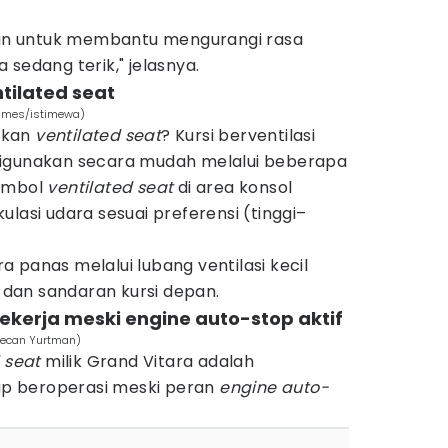
evan untuk membantu mengurangi rasa
 sedang terik," jelasnya.
tilated seat
 Times/istimewa)
fkan
ventilated seat
? Kursi berventilasi
digunakan secara mudah melalui beberapa
tombol
ventilated seat
di area konsol
rkulasi udara sesuai preferensi (tinggi–
 panas melalui lubang ventilasi kecil
dan sandaran kursi depan.
bekerja meski engine auto-stop aktif
recan Yurtman)
 seat
milik Grand Vitara adalah
p beroperasi meski peran
engine auto-