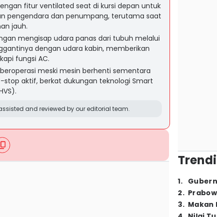
engan fitur ventilated seat di kursi depan untuk
n pengendara dan penumpang, terutama saat
an jauh.
engan mengisap udara panas dari tubuh melalui
ggantinya dengan udara kabin, memberikan
kapi fungsi AC.
ap beroperasi meski mesin berhenti sementara
-stop aktif, berkat dukungan teknologi Smart
HVS).
ssisted and reviewed by our editorial team.
Trendi
1
.
Gubern
2
.
Prabow
3
.
Makan B
4
.
Nilai T