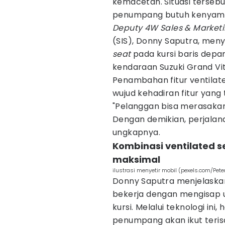
kemacetan. Situasi ters
penumpang butuh kenyama
Deputy 4W Sales & Marketin
(SIS), Donny Saputra, men
seat
pada kursi baris depan
kendaraan Suzuki Grand Vit
Penambahan fitur ventilat
wujud kehadiran fitur yang
"Pelanggan bisa merasakan
Dengan demikian, perjalanan
ungkapnya.
Kombinasi ventilated 
maksimal
ilustrasi menyetir mobil (pexels.com/Pet
Donny Saputra menjelaska
bekerja dengan mengisap u
kursi. Melalui teknologi in
penumpang akan ikut teris