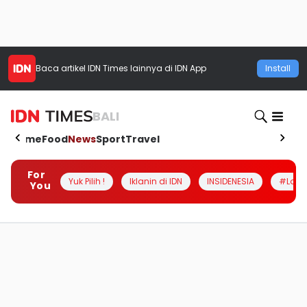
Baca artikel
IDN Times
lainnya di IDN App
Install
BALI
Home
Food
News
Sport
Travel
For
Yuk Pilih !
Iklanin di IDN
INSIDENESIA
#Loka
You