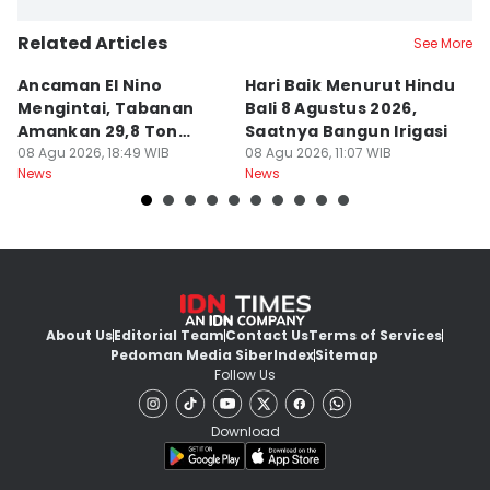
Related Articles
See More
Ancaman El Nino
Hari Baik Menurut Hindu
H
Mengintai, Tabanan
Bali 8 Agustus 2026,
Pa
Amankan 29,8 Ton
Saatnya Bangun Irigasi
A
Beras
08 Agu 2026, 18:49 WIB
08 Agu 2026, 11:07 WIB
08
News
News
Ne
About Us
Editorial Team
Contact Us
Terms of Services
Pedoman Media Siber
Index
Sitemap
Follow Us
Download