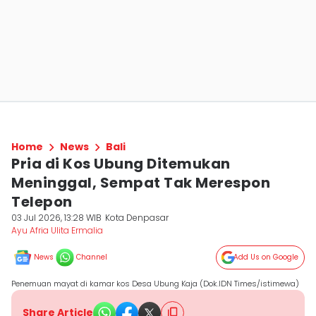
Home
News
Bali
Pria di Kos Ubung Ditemukan
Meninggal, Sempat Tak Merespon
Telepon
03 Jul 2026, 13:28 WIB
Kota Denpasar
Ayu Afria Ulita Ermalia
News
Channel
Add Us on Google
Penemuan mayat di kamar kos Desa Ubung Kaja (Dok.IDN Times/istimewa)
Share Article