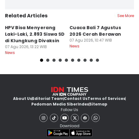
Related Articles
See More
HPV Bisa Menyerang
Cuaca Bali 7 Agustus
N
Laki-Laki, 2.893 Siswa SD
2026 Cerah Berawan
M
di Klungkung Divaksin
07 Agu 2026, 10:47 WIB
J
News
07 Agu 2026, 13:22 WIB
T
06
News
Ne
About Us
Editorial Team
Contact Us
Terms of Services
Pedoman Media Siber
Index
Sitemap
Follow Us
Download