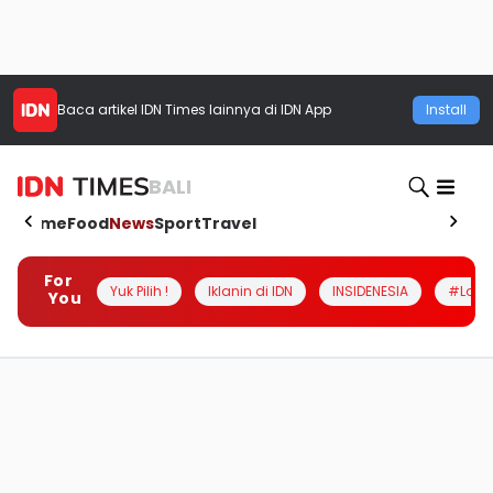
Baca artikel
IDN Times
lainnya di IDN App
Install
BALI
Home
Food
News
Sport
Travel
For
Yuk Pilih !
Iklanin di IDN
INSIDENESIA
#Loka
You