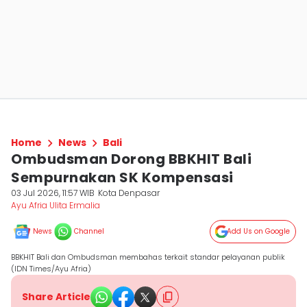
Home
News
Bali
Ombudsman Dorong BBKHIT Bali
Sempurnakan SK Kompensasi
03 Jul 2026, 11:57 WIB
Kota Denpasar
Ayu Afria Ulita Ermalia
News
Channel
Add Us on Google
BBKHIT Bali dan Ombudsman membahas terkait standar pelayanan publik
(IDN Times/Ayu Afria)
Share Article