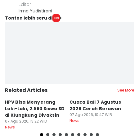
Editor
Irma Yudistirani
Tonton lebih seru di
Related Articles
See More
HPV Bisa Menyerang
Cuaca Bali 7 Agustus
N
Laki-Laki, 2.893 Siswa SD
2026 Cerah Berawan
M
di Klungkung Divaksin
07 Agu 2026, 10:47 WIB
J
News
07 Agu 2026, 13:22 WIB
T
06
News
Ne