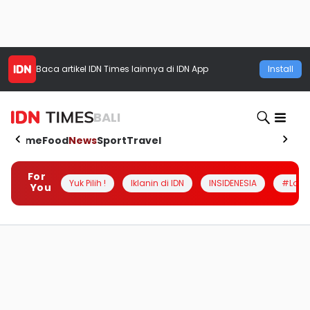
Baca artikel
IDN Times
lainnya di IDN App
Install
BALI
Home
Food
News
Sport
Travel
For
Yuk Pilih !
Iklanin di IDN
INSIDENESIA
#Loka
You