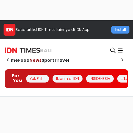
Baca artikel
IDN Times
lainnya di IDN App
Install
BALI
Home
Food
News
Sport
Travel
For
Yuk Pilih !
Iklanin di IDN
INSIDENESIA
#Loka
You