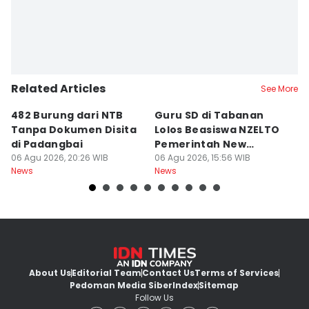
Related Articles
See More
482 Burung dari NTB
Guru SD di Tabanan
6
Tanpa Dokumen Disita
Lolos Beasiswa NZELTO
R
di Padangbai
Pemerintah New
L
06 Agu 2026, 20:26 WIB
Zealand
06 Agu 2026, 15:56 WIB
06
News
News
Ne
About Us
Editorial Team
Contact Us
Terms of Services
Pedoman Media Siber
Index
Sitemap
Follow Us