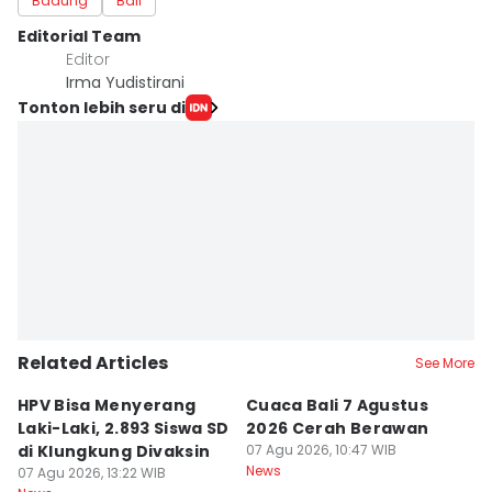
Badung
Bali
Editorial Team
Editor
Irma Yudistirani
Tonton lebih seru di
Related Articles
See More
HPV Bisa Menyerang
Cuaca Bali 7 Agustus
N
Laki-Laki, 2.893 Siswa SD
2026 Cerah Berawan
M
di Klungkung Divaksin
07 Agu 2026, 10:47 WIB
J
News
07 Agu 2026, 13:22 WIB
T
06