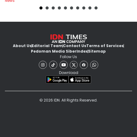
News
Ne
About Us
Editorial Team
Contact Us
Terms of Services
Pedoman Media Siber
Index
Sitemap
Follow Us
Download
© 2026 IDN. All Rights Reserved.