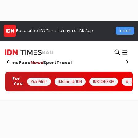
Baca artikel
IDN Times
lainnya di IDN App
Install
BALI
Home
Food
News
Sport
Travel
For
Yuk Pilih !
Iklanin di IDN
INSIDENESIA
#Loka
You