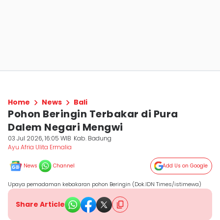
Home
News
Bali
Pohon Beringin Terbakar di Pura
Dalem Negari Mengwi
03 Jul 2026, 16:05 WIB
Kab. Badung
Ayu Afria Ulita Ermalia
News
Channel
Add Us on Google
Upaya pemadaman kebakaran pohon Beringin (Dok.IDN Times/istimewa)
Share Article