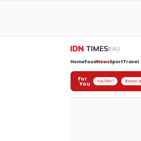
BALI
Home
Food
News
Sport
Travel
For
Yuk Pilih !
Iklanin d
You