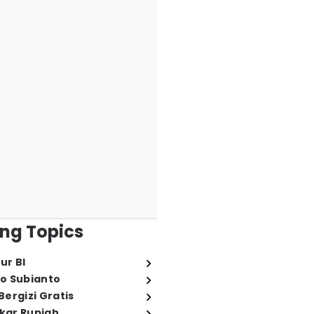
ng Topics
ur BI
o Subianto
ergizi Gratis
ukar Rupiah