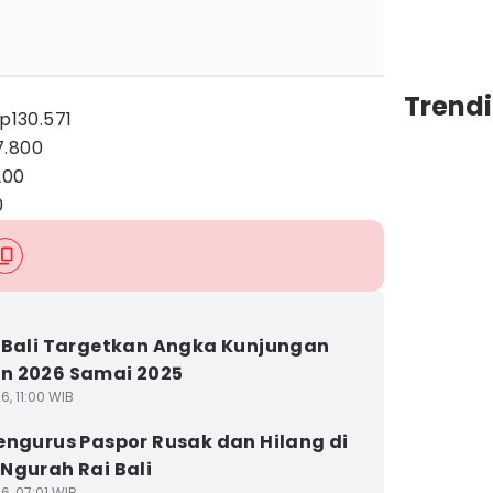
Trendi
Rp130.571
7.800
200
0
 Bali Targetkan Angka Kunjungan
n 2026 Samai 2025
6, 11:00 WIB
engurus Paspor Rusak dan Hilang di
Ngurah Rai Bali
6, 07:01 WIB