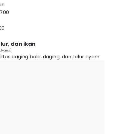
ah
.700
00
lur, dan ikan
Lidyana)
itas daging babi, daging, dan telur ayam