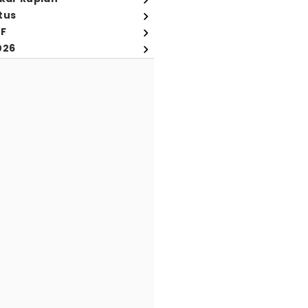
tus
FF
026