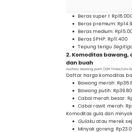
Beras super I: Rp16.00
Beras premium: Rp14.
Beras medium: Rp15.0
Beras SPHP: Rp11.400
Tepung terigu
Segitig
2. Komoditas bawang, c
dan buah
ilustrasi bawang putih (IDN Times/Umi 
Daftar harga komoditas baw
Bawang merah: Rp36.
Bawang putih: Rp39.8
Cabai merah besar: R
Cabai rawit merah: R
Komoditas gula dan minya
Gulaku
atau merek sej
Minyak goreng: Rp23.