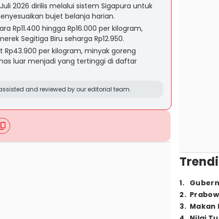
Juli 2026 dirilis melalui sistem Sigapura untuk
yesuaikan bujet belanja harian.
ara Rp11.400 hingga Rp16.000 per kilogram,
erek Segitiga Biru seharga Rp12.950.
t Rp43.900 per kilogram, minyak goreng
has luar menjadi yang tertinggi di daftar
ssisted and reviewed by our editorial team.
Trendi
1
.
Gubern
2
.
Prabow
3
.
Makan B
4
.
Nilai T