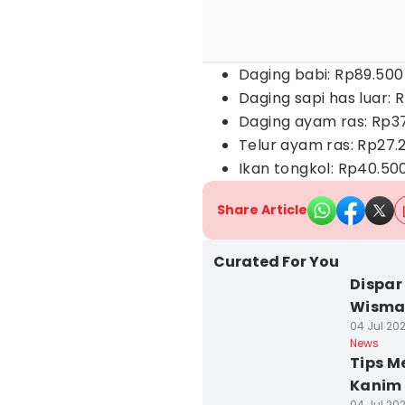
Daging babi: Rp89.500
Daging sapi has luar: 
Daging ayam ras: Rp3
Telur ayam ras: Rp27.
Ikan tongkol: Rp40.50
Share Article
Curated For You
Dispar
Wisma
04 Jul 202
News
Tips M
Kanim 
04 Jul 202