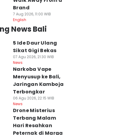
Walk Away From a
Brand
7 Aug 2026, 11:00 WIB
English
ng News Bali
5 Ide Daur Ulang
Sikat Gigi Bekas
07 Agu 2026, 21:30 WIB
News
Narkoba Vape
Menyusup ke Bali,
Jaringan Kamboja
Terbongkar
06 Agu 2026, 22:15 WIB
News
Drone Misterius
Terbang Malam
Hari Resahkan
Peternak di Marga