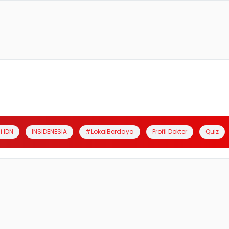
i IDN
INSIDENESIA
#LokalBerdaya
Profil Dokter
Quiz