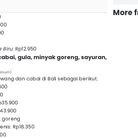
More 
0
900
00
a Biru
: Rp12.950
abai, gula, minyak goreng, sayuran,
Kalsum)
ang dan cabai di Bali sebagai berikut.
800
00
p35.900
p43.900
k goreng
enis: Rp18.350
000