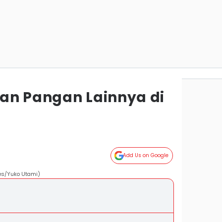
an Pangan Lainnya di
6
Add Us on Google
mes/Yuko Utami)