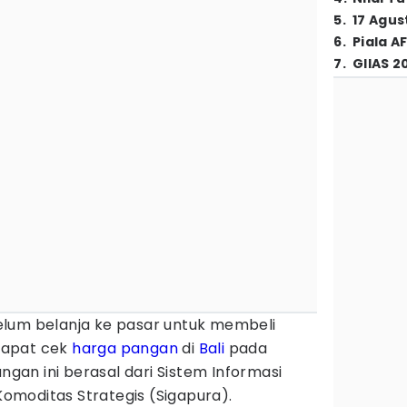
5
.
17 Agus
6
.
Piala A
7
.
GIIAS 2
lum belanja ke pasar untuk membeli
dapat cek
harga pangan
di
Bali
pada
angan ini berasal dari Sistem Informasi
omoditas Strategis (Sigapura).