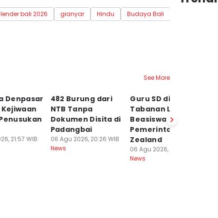
lender bali 2026
gianyar
Hindu
Budaya Bali
See More
ta Denpasar
482 Burung dari
Guru SD di
6 
 Kejiwaan
NTB Tanpa
Tabanan Lolos
a
 Penusukan
Dokumen Disita di
Beasiswa NZELTO
Ke
Padangbai
Pemerintah New
L
26, 21:57 WIB
06 Agu 2026, 20:26 WIB
Zealand
06
News
Ne
06 Agu 2026, 15:56 WIB
News