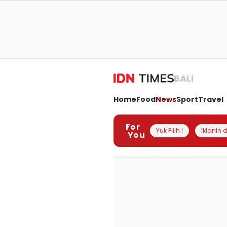
BALI
Home
Food
News
Sport
Travel
For
Yuk Pilih !
Iklanin d
You