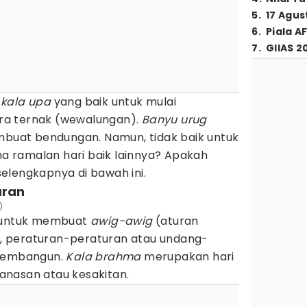
5
.
17 Agus
6
.
Piala A
7
.
GIIAS 2
i
kala upa
yang baik untuk mulai
ra ternak (wewalungan).
Banyu urug
embuat bendungan. Namun, tidak baik untuk
 ramalan hari baik lainnya? Apakah
elengkapnya di bawah ini.
uran
)
k untuk membuat
awig-awig
(aturan
i), peraturan-peraturan atau undang-
 membangun.
Kala brahma
merupakan hari
anasan atau kesakitan.