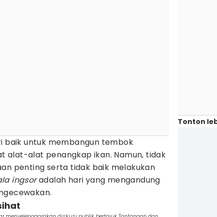
Tonton leb
ri baik untuk membangun tembok
 alat-alat penangkap ikan. Namun, tidak
aan penting serta tidak baik melakukan
la ingsor
adalah hari yang mengandung
engecewakan.
sihat
sar menyelenggarakan diskusi publik bertajuk Tantangan dan