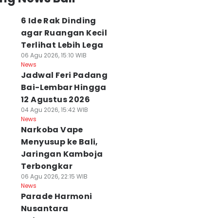
6 Ide Rak Dinding
agar Ruangan Kecil
Terlihat Lebih Lega
06 Agu 2026, 15:10 WIB
News
Jadwal Feri Padang
Bai-Lembar Hingga
Ide Rak Dinding
12 Agustus 2026
Harga Pangan Bali
Semua
gar Ruangan
Hari Ini, Cabai
Pengunjung 5
04 Agu 2026, 15:42 WIB
cil Terlihat
Rawit Rp46.590 Per
Destinasi di Nusa
News
Narkoba Vape
ebih Lega
Kg
Penida akan
 Agu 2026, 15:10 WIB
06 Agu 2026, 13:06 WIB
Dipungut Tiket
Menyusup ke Bali,
ws
News
Masuk
Jaringan Kamboja
06 Agu 2026, 13:02 WIB
Terbongkar
News
06 Agu 2026, 22:15 WIB
News
Parade Harmoni
Nusantara