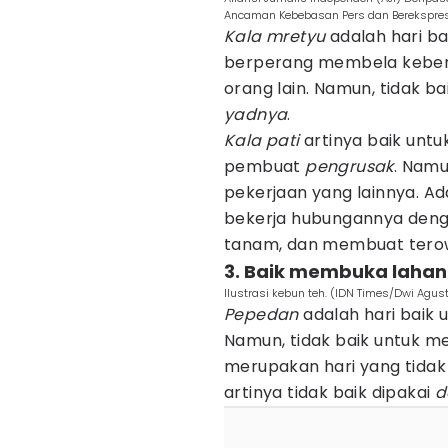
Ancaman Kebebasan Pers dan Berekspresi
Kala mretyu
adalah hari ba
berperang membela keben
orang lain. Namun, tidak b
yadnya
.
Kala pati
artinya baik unt
pembuat
pengrusak
. Namu
pekerjaan yang lainnya. Ad
bekerja hubungannya deng
tanam, dan membuat tero
3. Baik membuka lahan
Ilustrasi kebun teh. (IDN Times/Dwi Agust
Pepedan
adalah hari baik
Namun, tidak baik untuk m
merupakan hari yang tidak
artinya tidak baik dipakai
d