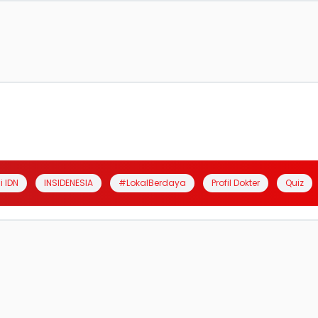
i IDN
INSIDENESIA
#LokalBerdaya
Profil Dokter
Quiz