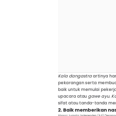
Kala dangastra
artinya ha
pekarangan serta membuat
baik untuk memulai pekerj
upacara atau
gawe ayu.
Ka
sifat atau tanda-tanda m
2. Baik memberikan na
Aliansi Jurnalis Independen (AJI) Denpa