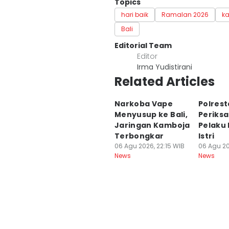
Topics
hari baik
Ramalan 2026
ka
Bali
Editorial Team
Editor
Irma Yudistirani
Related Articles
Narkoba Vape
Polres
Menyusup ke Bali,
Periksa
Jaringan Kamboja
Pelaku
Terbongkar
Istri
06 Agu 2026, 22:15 WIB
06 Agu 20
News
News