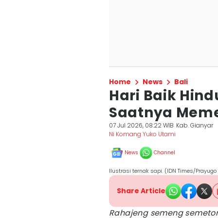
Home
News
Bali
Hari Baik Hindu
Saatnya Meme
07 Jul 2026, 08:22 WIB
Kab. Gianyar
Ni Komang Yuko Utami
News
Channel
Ilustrasi ternak sapi. (IDN Times/Prayug
Share Article
Rahajeng semeng semeto