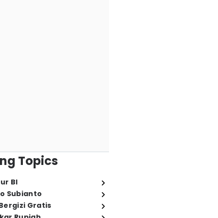
ng Topics
ur BI
o Subianto
ergizi Gratis
ukar Rupiah