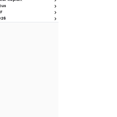
tus
FF
026