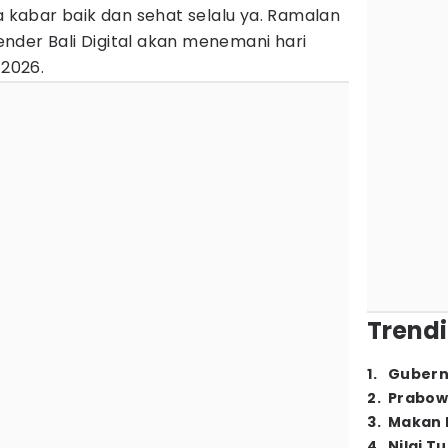
abar baik dan sehat selalu ya. Ramalan
lender Bali Digital akan menemani hari
 2026.
Trendi
1
.
Gubern
2
.
Prabow
3
.
Makan B
4
.
Nilai T