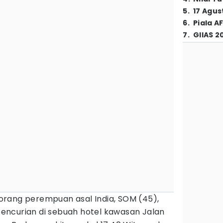
5
.
17 Agus
6
.
Piala A
7
.
GIIAS 2
orang perempuan asal India, SOM (45),
ncurian di sebuah hotel kawasan Jalan