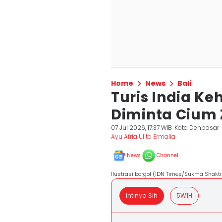
Home
News
Bali
Turis India K
Diminta Cium 
07 Jul 2026, 17:37 WIB
Kota Denpasar
Ayu Afria Ulita Ermalia
News
Channel
Ilustrasi borgol (IDN Times/Sukma Shakti
Intinya Sih
5W1H