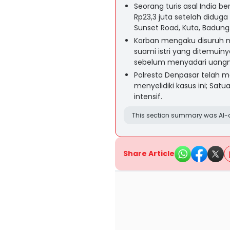
Seorang turis asal India 
Rp23,3 juta setelah didug
Sunset Road, Kuta, Badung
Korban mengaku disuruh 
suami istri yang ditemuiny
sebelum menyadari uangny
Polresta Denpasar telah m
menyelidiki kasus ini; Sat
intensif.
This section summary was AI-a
Share Article