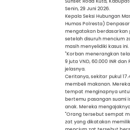
Sunset Road Kuta, Kabupate
Senin, 29 Juni 2026.
Kepala Seksi Hubungan Mas
Humas Polresta) Denpasar, 
mengatakan berdasarkan pe
setelah disuruh mencium za
masih menyelidiki kasus ini.
"Korban menerangkan telah
9 juta VND, 60.000 INR dan R
jelasnya.
Ceritanya, sekitar pukul 
membeli makanan. Mereka k
tempat menginapnya untuk
bertemu pasangan suami i
anak. Mereka mengajaknya
"Orang tersebut sempat m
zat yang dikatakan memili
mencium zat tersebut ber