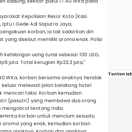
n Badung, sekitar pukul 17.40 Wita pada
yarakat Kepolisian Resor Kota (Kasi
Iptu I Gede Adi Saputra Jaya,
ngakuan korban, ia tak sadarkan diri
t yang disebut memiliki aroma enak. Polisi
 kehilangan uang tunai sebesar 100 USD,
p6 juta. Total kerugian Rp23,3 juta,"
Tonton leb
17.40 Wita, korban bersama anaknya hendak
eluar melewati jalan belakang hotel
 mencari taksi. Korban kemudian
stri (pasutri) yang membawa dua orang
 mengobrol tentang India.
eminta korban untuk mencium sesuatu
ki aroma yang enak, kemudian korban
sama anaknya. Korban dan anaknya