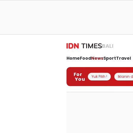
BALI
Home
Food
News
Sport
Travel
For
Yuk Pilih !
Iklanin d
You