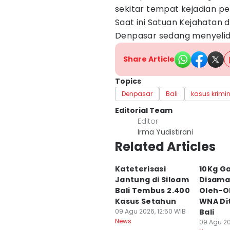
sekitar tempat kejadian pe
Saat ini Satuan Kejahatan
Denpasar sedang menyelidik
Share Article
Topics
Denpasar
Bali
kasus krimi
Editorial Team
Editor
Irma Yudistirani
Related Articles
Kateterisasi
10Kg G
Jantung di Siloam
Disama
Bali Tembus 2.400
Oleh-O
Kasus Setahun
WNA Di
09 Agu 2026, 12:50 WIB
Bali
News
09 Agu 20