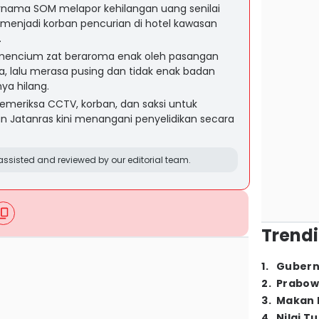
bernama SOM melapor kehilangan uang senilai
a menjadi korban pencurian di hotel kawasan
.
mencium zat beraroma enak oleh pasangan
a, lalu merasa pusing dan tidak enak badan
a hilang.
emeriksa CCTV, korban, dan saksi untuk
uan Jatanras kini menangani penyelidikan secara
ssisted and reviewed by our editorial team.
Trendi
1
.
Gubern
2
.
Prabow
3
.
Makan B
4
.
Nilai T