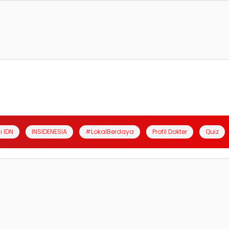
i IDN
INSIDENESIA
#LokalBerdaya
Profil Dokter
Quiz