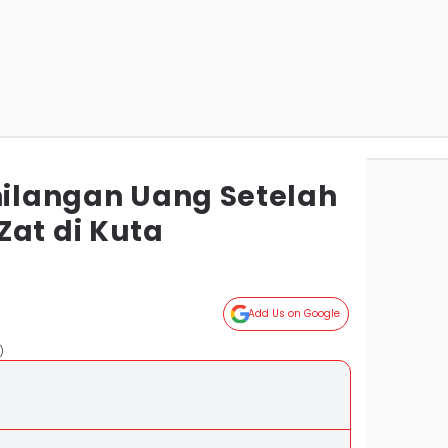
ehilangan Uang Setelah
Zat di Kuta
Add Us on Google
)