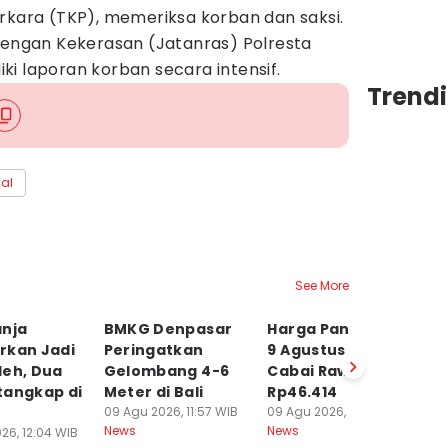
rkara (TKP), memeriksa korban dan saksi.
 dengan Kekerasan (Jatanras) Polresta
i laporan korban secara intensif.
Trendi
nal
See More
anja
BMKG Denpasar
Harga Pangan Bali
Ka
rkan Jadi
Peringatkan
9 Agustus 2026,
Ag
leh, Dua
Gelombang 4-6
Cabai Rawit
B
tangkap di
Meter di Bali
Rp46.414
09
Ne
09 Agu 2026, 11:57 WIB
09 Agu 2026, 11:15 WIB
News
News
26, 12:04 WIB