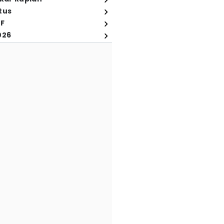
tus
FF
026