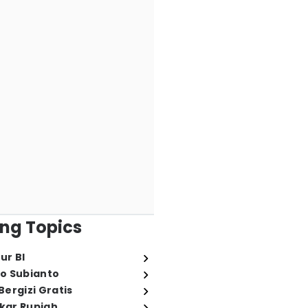
ng Topics
ur BI
o Subianto
ergizi Gratis
ukar Rupiah