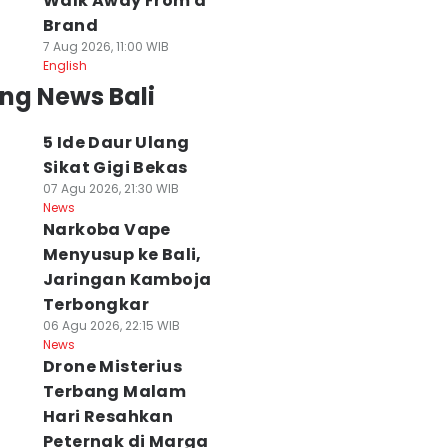
Walk Away From a
Brand
7 Aug 2026, 11:00 WIB
English
ng News Bali
5 Ide Daur Ulang
Sikat Gigi Bekas
07 Agu 2026, 21:30 WIB
News
Narkoba Vape
Menyusup ke Bali,
Jaringan Kamboja
Terbongkar
06 Agu 2026, 22:15 WIB
lender Bali 9
Cuaca Bali 9
Ancaman El Nino
News
ustus 2026, Hari
Agustus 2026:
Mengintai,
Drone Misterius
aik Tanam Padi
Gelombang
Tabanan
Terbang Malam
 Agu 2026, 09:49 WIB
Selatan Capai 3
Amankan 29,8 T
ws
Meter
Beras
Hari Resahkan
09 Agu 2026, 09:46 WIB
08 Agu 2026, 18:49 WI
Peternak di Marga