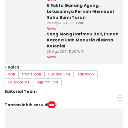
5 Fakta Gunung Agung,
Letusannya Pernah Membuat
Suhu Bumi Turun
28 Sep 2021, 15:30 WIB
News
Sang Mong Harimau Bali, Punah
Karena Ulah Manusia di Masa
Kolonial
20 Agu 2021, 11:20 WIB
News
Topics
bali
tradisi bali
Budaya Bali
Tabanan
Educate me
Sejarah Bali
Editorial Team
Editor
Tonton lebih seru di
Irma Yudistirani
Editor
Ni Ketut Wira Sanjiwani