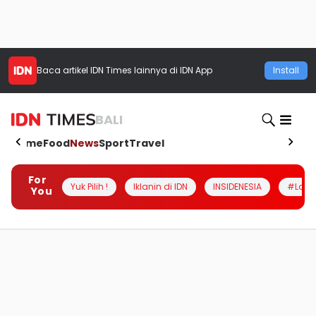
Baca artikel
IDN Times
lainnya di IDN App
Install
BALI
Home
Food
News
Sport
Travel
For
Yuk Pilih !
Iklanin di IDN
INSIDENESIA
#Loka
You