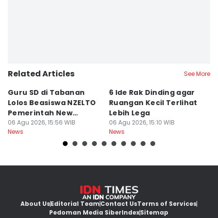
Related Articles
See More
Guru SD di Tabanan
6 Ide Rak Dinding agar
H
Lolos Beasiswa NZELTO
Ruangan Kecil Terlihat
In
Pemerintah New
Lebih Lega
R
Zealand
06 Agu 2026, 15:56 WIB
06 Agu 2026, 15:10 WIB
06
News
News
Ne
About Us
Editorial Team
Contact Us
Terms of Services
Pedoman Media Siber
Index
Sitemap