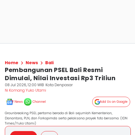
Home
News
Bali
Pembangunan PSEL Bali Resmi
Dimulai, Nilai Investasi Rp3 Triliun
08 Jul 2026, 12:00 WIB
Kota Denpasar
Ni Komang Yuko Utami
News
Channel
Add Us on Google
Grounbreaking PSEL pertama berada di Bali sejumlah Kementerian,
Danantara, PLN, dan Forkopimda serta pelaksana proyek foto bersama. (IDN
Times/Yuko Utami)