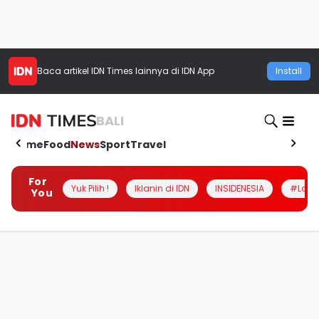
Baca artikel
IDN Times
lainnya di IDN App
Install
BALI
Home
Food
News
Sport
Travel
For
Yuk Pilih !
Iklanin di IDN
INSIDENESIA
#Loka
You