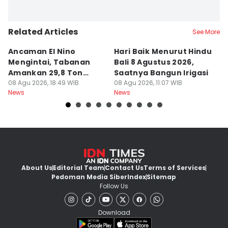
Related Articles
See More
Ancaman El Nino
Hari Baik Menurut Hindu
H
Mengintai, Tabanan
Bali 8 Agustus 2026,
Pa
Amankan 29,8 Ton
Saatnya Bangun Irigasi
A
Beras
08 Agu 2026, 18:49 WIB
08 Agu 2026, 11:07 WIB
08
News
News
Ne
About Us
Editorial Team
Contact Us
Terms of Services
Pedoman Media Siber
Index
Sitemap
Follow Us
Download