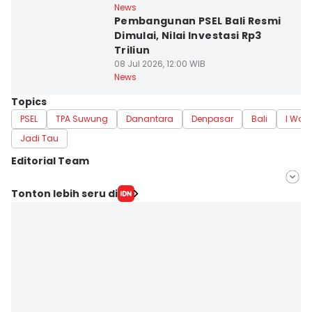
News
Pembangunan PSEL Bali Resmi
Dimulai, Nilai Investasi Rp3
Triliun
08 Jul 2026, 12:00 WIB
News
Topics
PSEL
TPA Suwung
Danantara
Denpasar
Bali
I Way
Jadi Tau
Editorial Team
Editor
Tonton lebih seru di
Irma Yudistirani
Editor
Erick Akbar