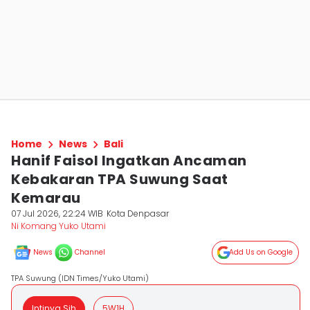
Home
News
Bali
Hanif Faisol Ingatkan Ancaman
Kebakaran TPA Suwung Saat
Kemarau
07 Jul 2026, 22:24 WIB
Kota Denpasar
Ni Komang Yuko Utami
News
Channel
Add Us on Google
TPA Suwung (IDN Times/Yuko Utami)
Intinya Sih
5W1H