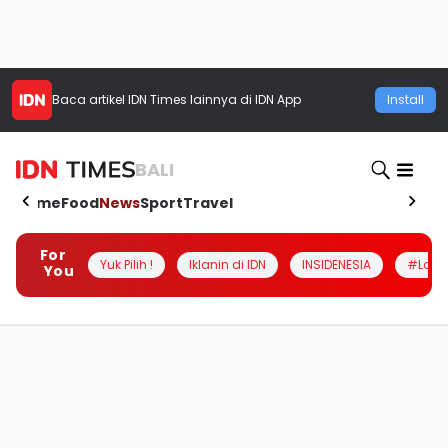
Baca artikel
IDN Times
lainnya di IDN App
Install
BALI
Home
Food
News
Sport
Travel
For
Yuk Pilih !
Iklanin di IDN
INSIDENESIA
#Loka
You