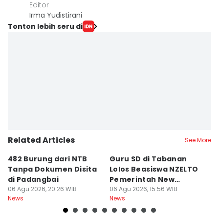
Editor
Irma Yudistirani
Tonton lebih seru di
Related Articles
See More
482 Burung dari NTB
Guru SD di Tabanan
6
Tanpa Dokumen Disita
Lolos Beasiswa NZELTO
R
di Padangbai
Pemerintah New
L
06 Agu 2026, 20:26 WIB
Zealand
06 Agu 2026, 15:56 WIB
06
News
News
Ne