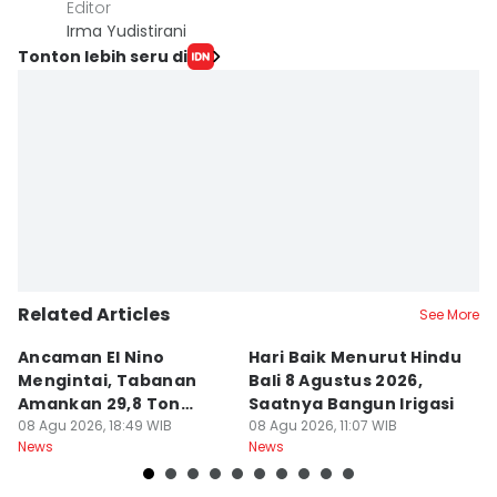
Editor
Irma Yudistirani
Tonton lebih seru di
Related Articles
See More
Ancaman El Nino
Hari Baik Menurut Hindu
H
Mengintai, Tabanan
Bali 8 Agustus 2026,
Pa
Amankan 29,8 Ton
Saatnya Bangun Irigasi
A
Beras
08 Agu 2026, 18:49 WIB
08 Agu 2026, 11:07 WIB
08
News
News
Ne