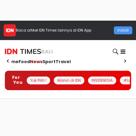
Baca artikel
IDN Times
lainnya di IDN App
Install
BALI
Home
Food
News
Sport
Travel
For
Yuk Pilih !
Iklanin di IDN
INSIDENESIA
#Loka
You