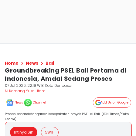
Home
News
Bali
Groundbreaking PSEL Bali Pertama di
Indonesia, Amdal Sedang Proses
07 Jul 2026, 22:19 WIB
Kota Denpasar
Ni Komang Yuko Utami
News
Channel
Add Us on Google
Proses penandatanganan kesepakatan proyek PSEL di Bali. (IDN Times/Yuko
Utami)
Intinya Sih
5W1H