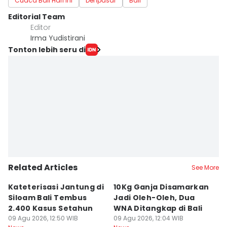
Cuaca Bali Hari Ini
Denpasar
Bali
Editorial Team
Editor
Irma Yudistirani
Tonton lebih seru di
Related Articles
See More
Kateterisasi Jantung di
10Kg Ganja Disamarkan
B
Siloam Bali Tembus
Jadi Oleh-Oleh, Dua
P
2.400 Kasus Setahun
WNA Ditangkap di Bali
G
09 Agu 2026, 12:50 WIB
09 Agu 2026, 12:04 WIB
Ba
09