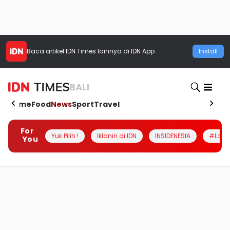
Baca artikel
IDN Times
lainnya di IDN App
Install
BALI
Home
Food
News
Sport
Travel
For
Yuk Pilih !
Iklanin di IDN
INSIDENESIA
#Loka
You