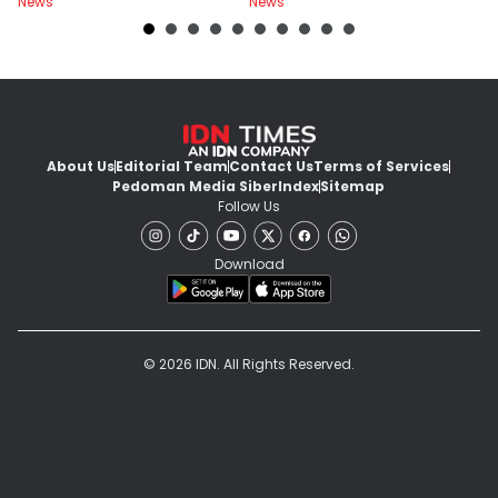
News
News
Ne
About Us
Editorial Team
Contact Us
Terms of Services
Pedoman Media Siber
Index
Sitemap
Follow Us
Download
© 2026 IDN. All Rights Reserved.