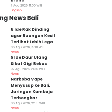
Brand
7 Aug 2026, 11:00 WIB
English
ng News Bali
6 Ide Rak Dinding
agar Ruangan Kecil
Terlihat Lebih Lega
06 Agu 2026, 15:10 WIB
News
arkoba Vape
Polresta Denpasar
482 Burung dari
5 Ide Daur Ulang
enyusup ke Bali,
Periksa Kejiwaan
NTB Tanpa
aringan Kamboja
Sikat Gigi Bekas
Pelaku Penusukan
Dokumen Disita d
erbongkar
Istri
Padangbai
07 Agu 2026, 21:30 WIB
 Agu 2026, 22:15 WIB
06 Agu 2026, 21:57 WIB
06 Agu 2026, 20:26 WI
News
ws
News
News
Narkoba Vape
Menyusup ke Bali,
Jaringan Kamboja
Terbongkar
06 Agu 2026, 22:15 WIB
News