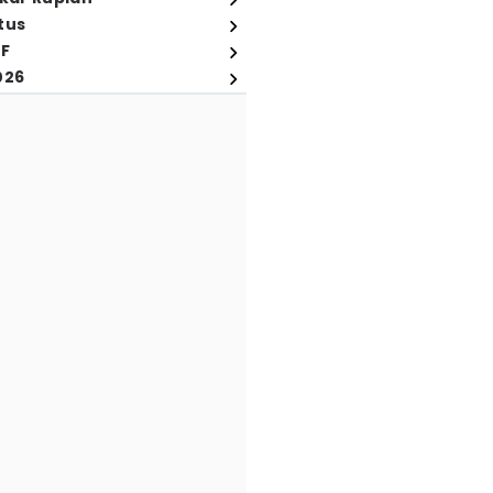
tus
FF
026