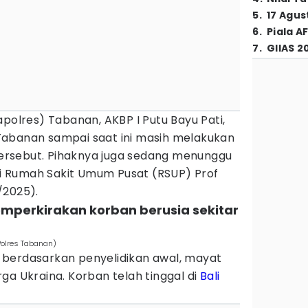
5
.
17 Agus
6
.
Piala A
7
.
GIIAS 2
apolres) Tabanan, AKBP I Putu Bayu Pati,
Tabanan sampai saat ini masih melakukan
 tersebut. Pihaknya juga sedang menunggu
 di Rumah Sakit Umum Pusat (RSUP) Prof
/2025).
emperkirakan korban berusia sekitar
olres Tabanan)
berdasarkan penyelidikan awal, mayat
ga Ukraina. Korban telah tinggal di
Bali