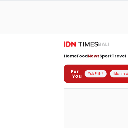
BALI
Home
Food
News
Sport
Travel
For
Yuk Pilih !
Iklanin d
You