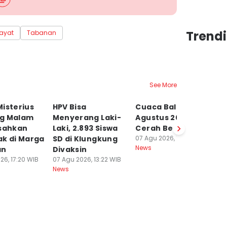
Trendi
ayat
Tabanan
See More
isterius
HPV Bisa
Cuaca Bali 7
N
g Malam
Menyerang Laki-
Agustus 2026
M
esahkan
Laki, 2.893 Siswa
Cerah Berawan
J
ak di Marga
SD di Klungkung
07 Agu 2026, 10:47 WIB
T
News
an
Divaksin
06
Ne
26, 17:20 WIB
07 Agu 2026, 13:22 WIB
News