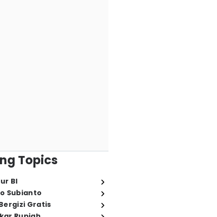
ng Topics
ur BI
o Subianto
ergizi Gratis
ukar Rupiah