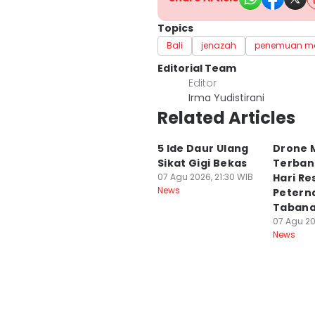
Topics
Bali
jenazah
penemuan m
Editorial Team
Editor
Irma Yudistirani
Related Articles
5 Ide Daur Ulang
Drone M
Sikat Gigi Bekas
Terban
07 Agu 2026, 21:30 WIB
Hari R
News
Petern
Taban
07 Agu 20
News