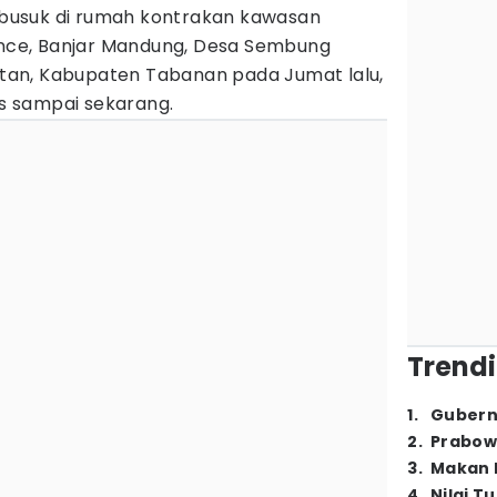
usuk di rumah kontrakan kawasan
ce, Banjar Mandung, Desa Sembung
an, Kabupaten Tabanan pada Jumat lalu,
us sampai sekarang.
Trendi
1
.
Gubern
2
.
Prabow
3
.
Makan B
4
.
Nilai T