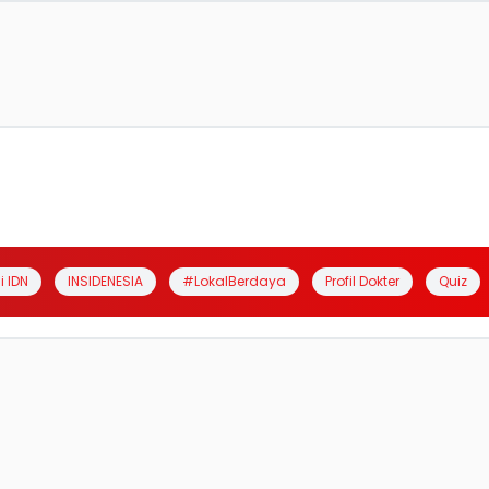
i IDN
INSIDENESIA
#LokalBerdaya
Profil Dokter
Quiz