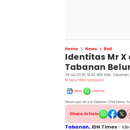
Home
News
Bali
Identitas Mr 
Tabanan Belu
28 Jul 2025, 19:40 WIB
Kab. Tabanan
Ni Ketut Wira Sanjiwani
News
Channel
Penemuan Mr X di Tabanan (Dok.Polres T
Share Article
Tabanan
, IDN Times
- Ide