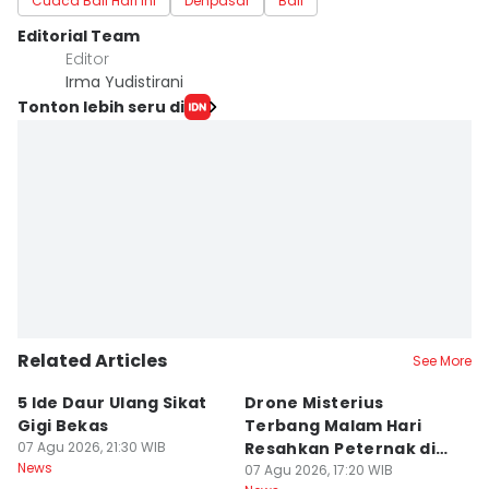
Cuaca Bali Hari Ini
Denpasar
Bali
Editorial Team
Editor
Irma Yudistirani
Tonton lebih seru di
Related Articles
See More
5 Ide Daur Ulang Sikat
Drone Misterius
H
Gigi Bekas
Terbang Malam Hari
La
07 Agu 2026, 21:30 WIB
Resahkan Peternak di
d
News
Marga Tabanan
07 Agu 2026, 17:20 WIB
07