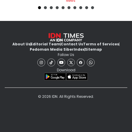
News
Ne
About Us
Editorial Team
Contact Us
Terms of Services
Pedoman Media Siber
Index
Sitemap
Follow Us
Download
© 2026 IDN. All Rights Reserved.