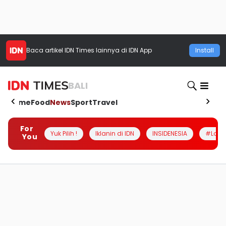
Baca artikel
IDN Times
lainnya di IDN App
Install
BALI
Home
Food
News
Sport
Travel
For
Yuk Pilih !
Iklanin di IDN
INSIDENESIA
#Loka
You