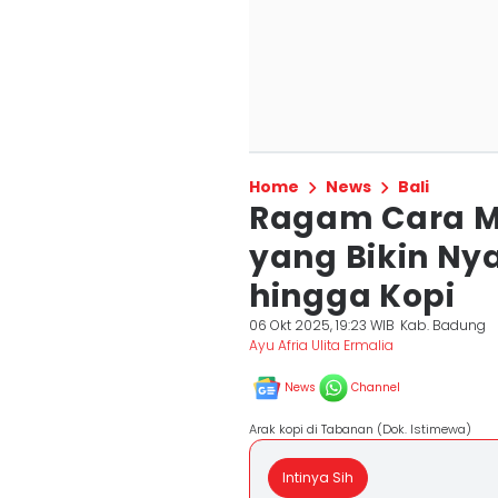
Home
News
Bali
Ragam Cara M
yang Bikin Ny
hingga Kopi
06 Okt 2025, 19:23 WIB
Kab. Badung
Ayu Afria Ulita Ermalia
News
Channel
Arak kopi di Tabanan (Dok. Istimewa)
Intinya Sih