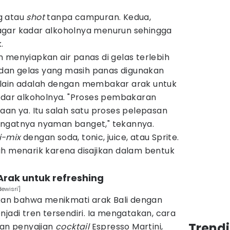
g atau
shot
tanpa campuran. Kedua,
agar kadar alkoholnya menurun sehingga
.
 menyiapkan air panas di gelas terlebih
g dan gelas yang masih panas digunakan
 lain adalah dengan membakar arak untuk
ar alkoholnya. "Proses pembakaran
aan ya. Itu salah satu proses pelepasan
angatnya nyaman banget," tekannya.
i-mix
dengan soda, tonic, juice, atau Sprite.
ih menarik karena disajikan dalam bentuk
 Arak untuk refreshing
ewisri']
skan bahwa menikmati arak Bali dengan
njadi tren tersendiri. Ia mengatakan, cara
Trendi
gan penyajian
cocktail
Espresso Martini,