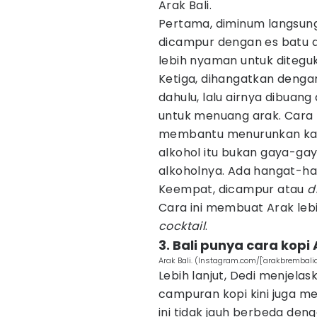
Arak Bali.
Pertama, diminum langsun
dicampur dengan es batu 
lebih nyaman untuk diteguk
Ketiga, dihangatkan dengan
dahulu, lalu airnya dibuan
untuk menuang arak. Cara
membantu menurunkan kad
alkohol itu bukan gaya-gay
alkoholnya. Ada hangat-h
Keempat, dicampur atau
d
Cara ini membuat Arak leb
cocktail
.
3. Bali punya cara kopi
Arak Bali. (Instagram.com/['arakbrembalid
Lebih lanjut, Dedi menjela
campuran kopi kini juga me
ini tidak jauh berbeda den