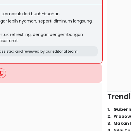
, termasuk dari buah-buahan
agar lebih nyaman, seperti diminum langsung
 untuk refreshing, dengan pengembangan
asar arak
ssisted and reviewed by our editorial team.
Trendi
1
.
Gubern
2
.
Prabow
3
.
Makan B
4
.
Nilai T