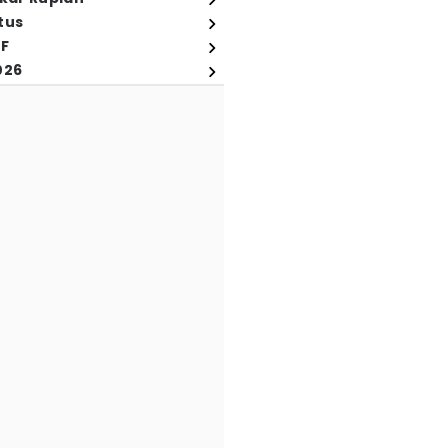
tus
FF
026