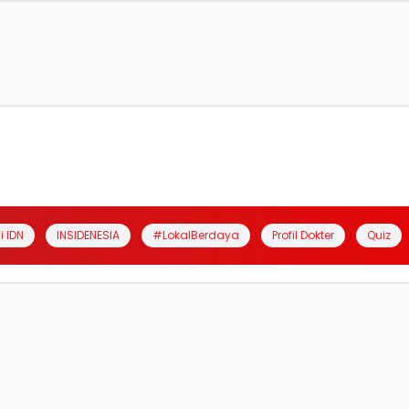
i IDN
INSIDENESIA
#LokalBerdaya
Profil Dokter
Quiz