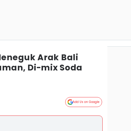
eneguk Arak Bali
aman, Di-mix Soda
Add Us on Google