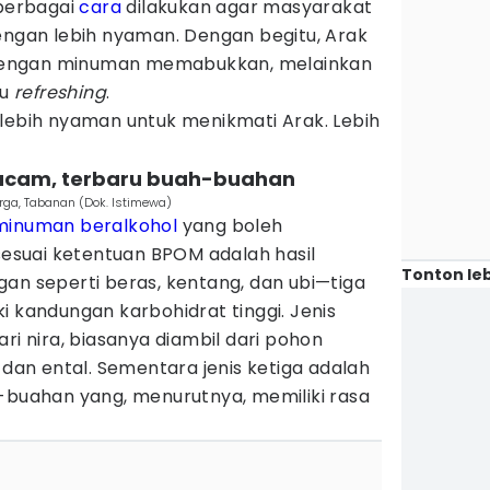
 berbagai
cara
dilakukan agar masyarakat
engan lebih nyaman. Dengan begitu, Arak
k dengan minuman memabukkan, melainkan
au
refreshing
.
 lebih nyaman untuk menikmati Arak. Lebih
 macam, terbaru buah-buahan
rga, Tabanan (Dok. Istimewa)
minuman beralkohol
yang boleh
suai ketentuan BPOM adalah hasil
Tonton leb
an seperti beras, kentang, dan ubi—tiga
i kandungan karbohidrat tinggi. Jenis
ri nira, biasanya diambil dari pohon
 dan ental. Sementara jenis ketiga adalah
h-buahan yang, menurutnya, memiliki rasa