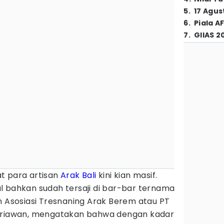
5
.
17 Agus
6
.
Piala A
7
.
GIIAS 2
at para artisan
Arak Bali
kini kian masif.
l bahkan sudah tersaji di bar-bar ternama
n Asosiasi Tresnaning Arak Berem atau PT
geriawan, mengatakan bahwa dengan kadar