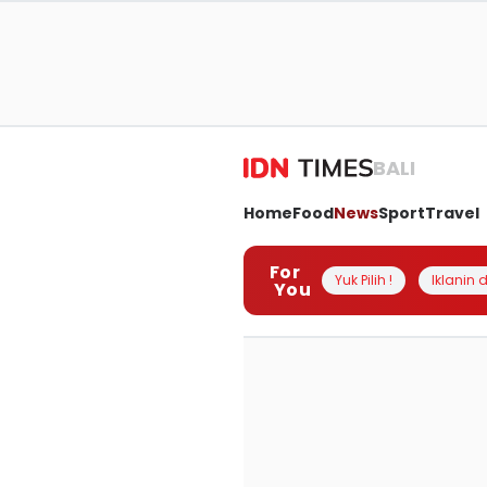
BALI
Home
Food
News
Sport
Travel
For
Yuk Pilih !
Iklanin d
You