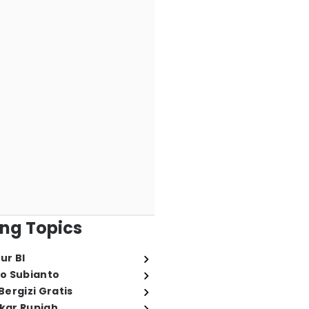
ng Topics
ur BI
o Subianto
ergizi Gratis
ukar Rupiah