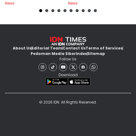
News
News
Ne
About Us
Editorial Team
Contact Us
Terms of Services
Pedoman Media Siber
Index
Sitemap
Follow Us
Download
© 2026 IDN. All Rights Reserved.