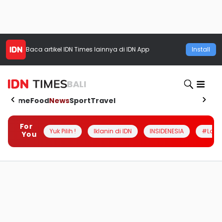
Baca artikel
IDN Times
lainnya di IDN App
Install
BALI
Home
Food
News
Sport
Travel
For
Yuk Pilih !
Iklanin di IDN
INSIDENESIA
#Loka
You