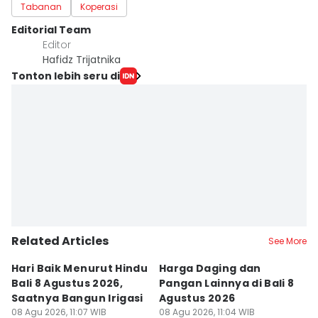
Tabanan
Koperasi
Editorial Team
Editor
Hafidz Trijatnika
Tonton lebih seru di
Related Articles
See More
Hari Baik Menurut Hindu
Harga Daging dan
P
Bali 8 Agustus 2026,
Pangan Lainnya di Bali 8
di
Saatnya Bangun Irigasi
Agustus 2026
B
08 Agu 2026, 11:07 WIB
08 Agu 2026, 11:04 WIB
08