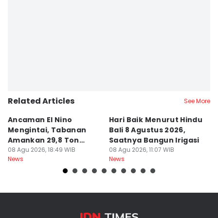
Related Articles
See More
Ancaman El Nino
Hari Baik Menurut Hindu
H
Mengintai, Tabanan
Bali 8 Agustus 2026,
Pa
Amankan 29,8 Ton
Saatnya Bangun Irigasi
A
Beras
08 Agu 2026, 18:49 WIB
08 Agu 2026, 11:07 WIB
08
News
News
Ne