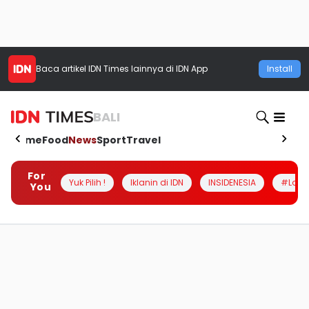
Baca artikel
IDN Times
lainnya di IDN App
Install
BALI
Home
Food
News
Sport
Travel
For
Yuk Pilih !
Iklanin di IDN
INSIDENESIA
#Loka
You