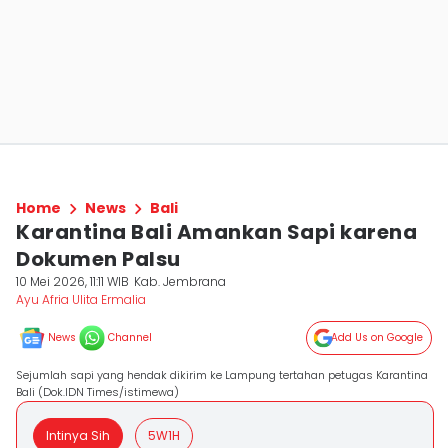
Home
News
Bali
Karantina Bali Amankan Sapi karena
Dokumen Palsu
10 Mei 2026, 11:11 WIB
Kab. Jembrana
Ayu Afria Ulita Ermalia
News
Channel
Add Us on Google
Sejumlah sapi yang hendak dikirim ke Lampung tertahan petugas Karantina
Bali (Dok.IDN Times/istimewa)
Intinya Sih
5W1H