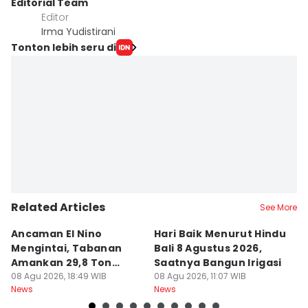
Editorial Team
Editor
Irma Yudistirani
Tonton lebih seru di
Related Articles
See More
Ancaman El Nino
Hari Baik Menurut Hindu
H
Mengintai, Tabanan
Bali 8 Agustus 2026,
Pa
Amankan 29,8 Ton
Saatnya Bangun Irigasi
A
Beras
08 Agu 2026, 18:49 WIB
08 Agu 2026, 11:07 WIB
08
News
News
Ne