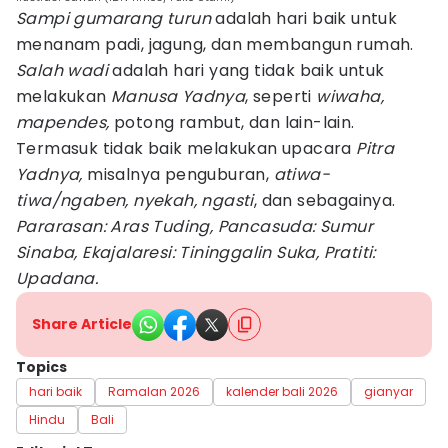
Sampi gumarang turun
adalah hari baik untuk
menanam padi, jagung, dan membangun rumah.
Salah wadi
adalah hari yang tidak baik untuk
melakukan
Manusa Yadnya
, seperti
wiwaha,
mapendes,
potong rambut, dan lain-lain.
Termasuk tidak baik melakukan upacara
Pitra
Yadnya,
misalnya penguburan,
atiwa-
tiwa/ngaben, nyekah, ngasti
, dan sebagainya.
Pararasan: Aras Tuding, Pancasuda: Sumur
Sinaba, Ekajalaresi: Tininggalin Suka, Pratiti:
Upadana.
Share Article
Topics
hari baik
Ramalan 2026
kalender bali 2026
gianyar
Hindu
Bali