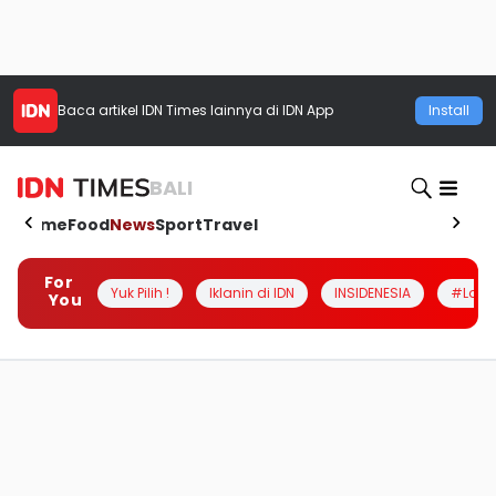
Baca artikel
IDN Times
lainnya di IDN App
Install
BALI
Home
Food
News
Sport
Travel
For
Yuk Pilih !
Iklanin di IDN
INSIDENESIA
#Loka
You