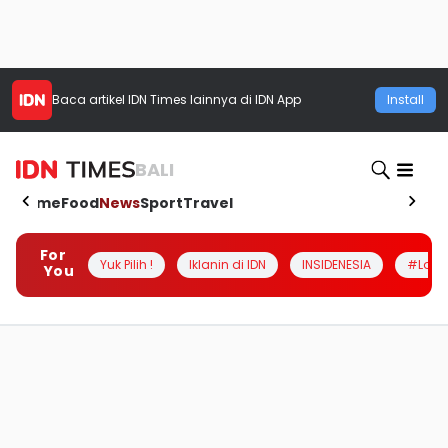
Baca artikel
IDN Times
lainnya di IDN App
Install
BALI
Home
Food
News
Sport
Travel
For
Yuk Pilih !
Iklanin di IDN
INSIDENESIA
#Loka
You