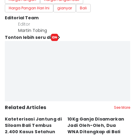
Harga Pangan Hari Ini
gianyar
Bali
Editorial Team
Editor
Martin Tobing
Tonton lebih seru di
Related Articles
See More
Kateterisasi Jantung di
10Kg Ganja Disamarkan
B
Siloam Bali Tembus
Jadi Oleh-Oleh, Dua
P
2.400 Kasus Setahun
WNA Ditangkap di Bali
G