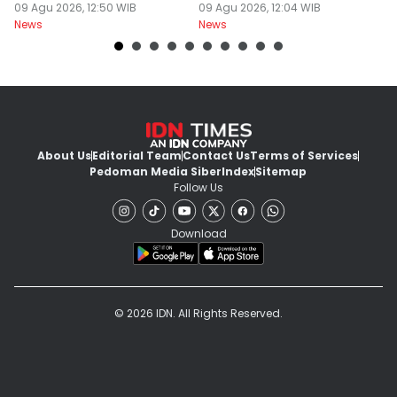
09 Agu 2026, 12:50 WIB
09 Agu 2026, 12:04 WIB
Ba
09
News
News
Ne
About Us
Editorial Team
Contact Us
Terms of Services
Pedoman Media Siber
Index
Sitemap
Follow Us
Download
© 2026 IDN. All Rights Reserved.