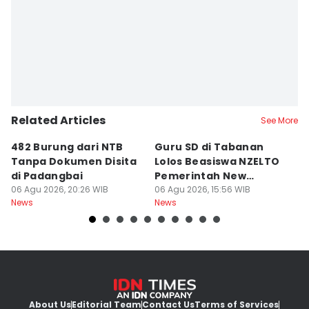
Related Articles
See More
482 Burung dari NTB
Guru SD di Tabanan
6
Tanpa Dokumen Disita
Lolos Beasiswa NZELTO
R
di Padangbai
Pemerintah New
L
06 Agu 2026, 20:26 WIB
Zealand
06 Agu 2026, 15:56 WIB
06
News
News
Ne
About Us
Editorial Team
Contact Us
Terms of Services