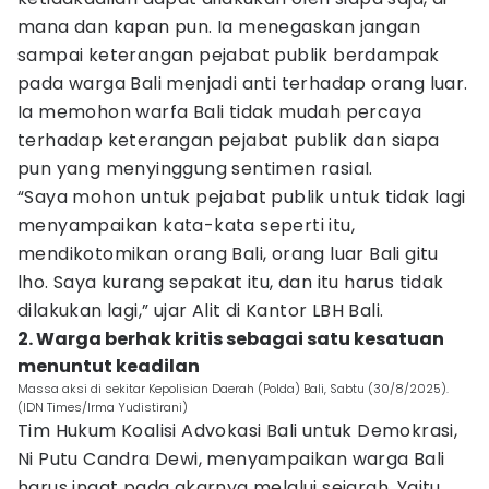
mana dan kapan pun. Ia menegaskan jangan
sampai keterangan pejabat publik berdampak
pada warga Bali menjadi anti terhadap orang luar.
Ia memohon warfa Bali tidak mudah percaya
terhadap keterangan pejabat publik dan siapa
pun yang menyinggung sentimen rasial.
“Saya mohon untuk pejabat publik untuk tidak lagi
menyampaikan kata-kata seperti itu,
mendikotomikan orang Bali, orang luar Bali gitu
lho. Saya kurang sepakat itu, dan itu harus tidak
dilakukan lagi,” ujar Alit di Kantor LBH Bali.
2. Warga berhak kritis sebagai satu kesatuan
menuntut keadilan
Massa aksi di sekitar Kepolisian Daerah (Polda) Bali, Sabtu (30/8/2025).
(IDN Times/Irma Yudistirani)
Tim Hukum Koalisi Advokasi Bali untuk Demokrasi,
Ni Putu Candra Dewi, menyampaikan warga Bali
harus ingat pada akarnya melalui sejarah. Yaitu