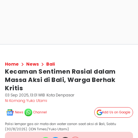
Home
News
Bali
Kecaman Sentimen Rasial dalam
Massa Aksi di Bali, Warga Berhak
Kritis
03 Sep 2025, 13:01 WIB
Kota Denpasar
Ni Komang Yuko Utami
News
Channel
Add Us on Google
Polisi lempar gas air mata dan water canon saat aksi di Bali, Sabtu
(30/8/2025). (IDN Times/Yuko Utami)