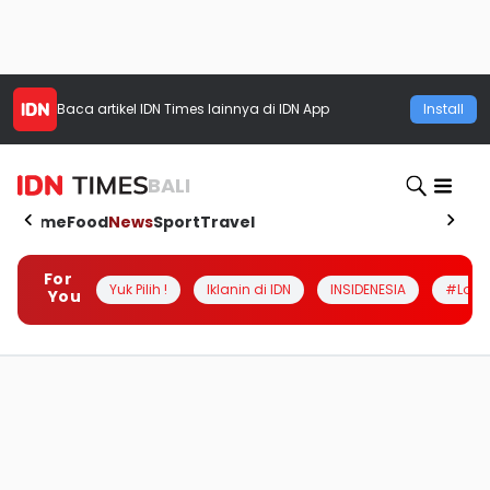
Baca artikel
IDN Times
lainnya di IDN App
Install
BALI
Home
Food
News
Sport
Travel
For
Yuk Pilih !
Iklanin di IDN
INSIDENESIA
#Loka
You