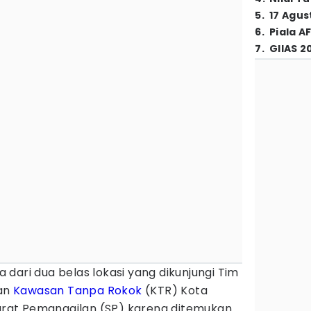
5
.
17 Agus
6
.
Piala A
7
.
GIIAS 2
 dari dua belas lokasi yang dikunjungi Tim
an
Kawasan Tanpa Rokok
(KTR) Kota
at Pemanggilan (SP) karena ditemukan