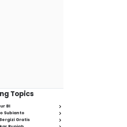
ng Topics
ur BI
o Subianto
ergizi Gratis
ukar Rupiah