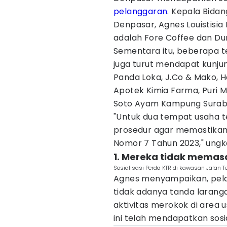
pelanggaran
. Kepala Bid
Denpasar, Agnes Louistisia
adalah Fore Coffee dan Du
Sementara itu, beberapa t
juga turut mendapat kunjun
Panda Loka, J.Co & Mako, Ho
Apotek Kimia Farma, Puri Ma
Soto Ayam Kampung Surab
"Untuk dua tempat usaha te
prosedur agar memastikan
Nomor 7 Tahun 2023," ungk
1. Mereka tidak mema
Sosialisasi Perda KTR di kawasan Jalan 
Agnes menyampaikan, pelan
tidak adanya tanda laran
aktivitas merokok di area
ini telah mendapatkan sosi