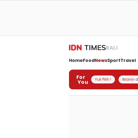
BALI
Home
Food
News
Sport
Travel
For
Yuk Pilih !
Iklanin d
You