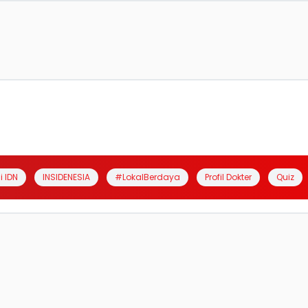
i IDN
INSIDENESIA
#LokalBerdaya
Profil Dokter
Quiz