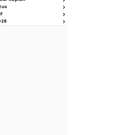
tus
FF
026