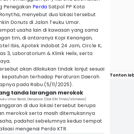
ang Penegakan
Perda
Satpol PP Kota
 Ronytha, menyebut dua lokasi tersebut
nkin Donuts di Jalan Teuku Umar.
empat usaha lain di kawasan yang sama
gan tim, di antaranya Kopi Kenangan,
tel Ibis, Apotek Indobat 24 Jam, Circle K,
s 3, Laboratorium & Klinik Helix, serta
aya.
rsebut akan dilakukan tindak lanjut sesuai
Tonton leb
 kepatuhan terhadap Peraturan Daerah
apnya pada Rabu (5/11/2025).
sang tanda larangan merokok
Teuku Umar Barat, Denpasar (Dok.IDN Times/istimewa)
ggaran di dua lokasi tersebut berupa
gan merokok serta masih ditemukannya
 usaha, padahal sebelumnya kedua tempat
alisasi mengenai Perda KTR.