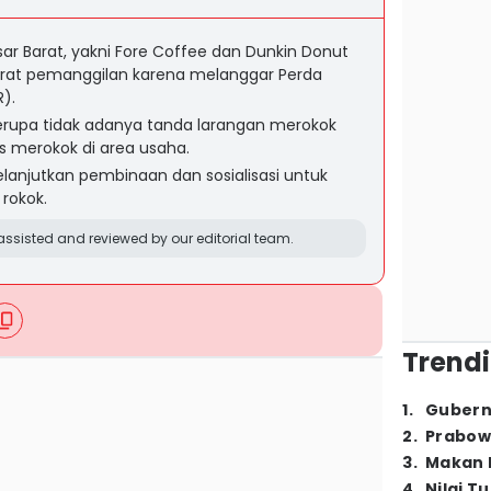
sar Barat, yakni Fore Coffee dan Dunkin Donut
rat pemanggilan karena melanggar Perda
).
rupa tidak adanya tanda larangan merokok
s merokok di area usaha.
anjutkan pembinaan dan sosialisasi untuk
rokok.
ssisted and reviewed by our editorial team.
Trendi
1
.
Gubern
2
.
Prabow
3
.
Makan B
4
.
Nilai T