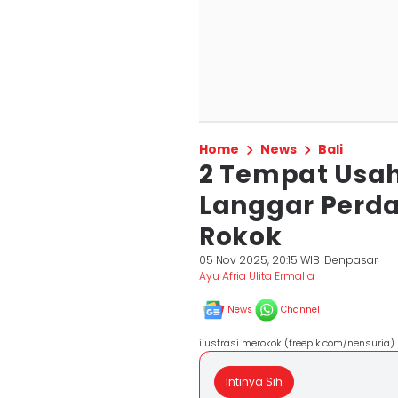
Home
News
Bali
2 Tempat Usah
Langgar Perd
Rokok
05 Nov 2025, 20:15 WIB
Denpasar
Ayu Afria Ulita Ermalia
News
Channel
ilustrasi merokok (freepik.com/nensuria)
Intinya Sih