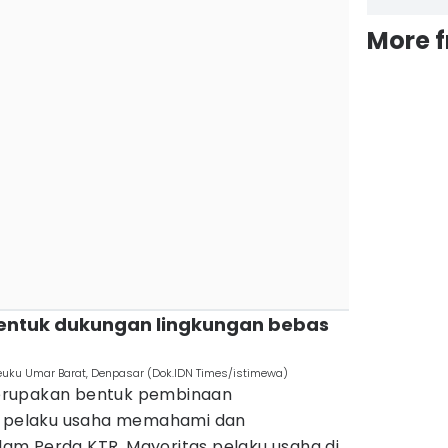
More 
 bentuk dukungan lingkungan bebas
Teuku Umar Barat, Denpasar (Dok.IDN Times/istimewa)
 merupakan bentuk pembinaan
uh pelaku usaha memahami dan
m Perda KTR. Mayoritas pelaku usaha di