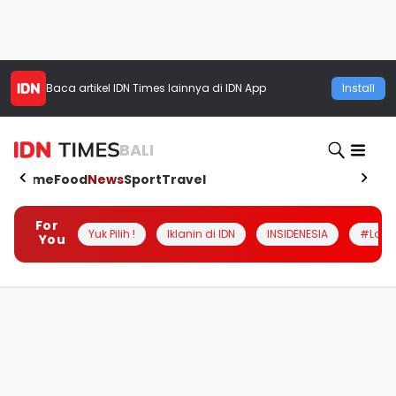
Baca artikel
IDN Times
lainnya di IDN App
Install
BALI
Home
Food
News
Sport
Travel
For
Yuk Pilih !
Iklanin di IDN
INSIDENESIA
#Loka
You