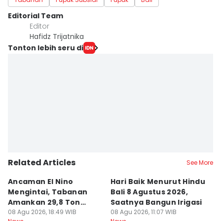
Editorial Team
Editor
Hafidz Trijatnika
Tonton lebih seru di
Related Articles
See More
Ancaman El Nino
Hari Baik Menurut Hindu
H
Mengintai, Tabanan
Bali 8 Agustus 2026,
Pa
Amankan 29,8 Ton
Saatnya Bangun Irigasi
A
Beras
08 Agu 2026, 18:49 WIB
08 Agu 2026, 11:07 WIB
08