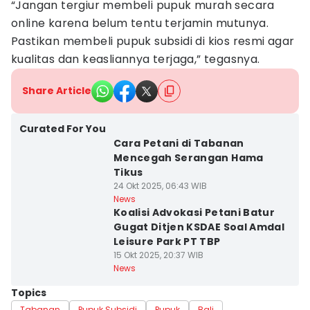
“Jangan tergiur membeli pupuk murah secara
online karena belum tentu terjamin mutunya.
Pastikan membeli pupuk subsidi di kios resmi agar
kualitas dan keasliannya terjaga,” tegasnya.
Share Article
Curated For You
Cara Petani di Tabanan
Mencegah Serangan Hama
Tikus
24 Okt 2025, 06:43 WIB
News
Koalisi Advokasi Petani Batur
Gugat Ditjen KSDAE Soal Amdal
Leisure Park PT TBP
15 Okt 2025, 20:37 WIB
News
Topics
Tabanan
Pupuk Subsidi
Pupuk
Bali