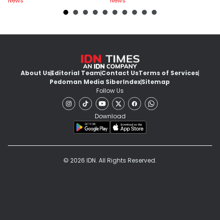
News
News
Ne
About Us
Editorial Team
Contact Us
Terms of Services
Pedoman Media Siber
Index
Sitemap
Follow Us
Download
© 2026 IDN. All Rights Reserved.