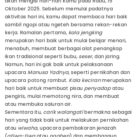
akan mengisi hari-hari kamu pada Rabu, 15
Oktober 2025. Sebelum memulai padatnya
aktivitas hari ini, kamu dapat membaca hari baik
sambil ngopi atau ngeteh bersama rekan-rekan
kerja. Ramalan pertama,
kala jengking
merupakan hari baik untuk mulai belajar menari,
menabuh, membuat berbagai alat penangkap
ikan tradisional seperti bubu,
seser
, dan jaring.
Namun, hari ini gak baik untuk pelaksanaan
upacara
Manusa Yadnya
, seperti pernikahan dan
upacara potong rambut.
Kala keciran
merupakan
hari baik untuk membuat pisau
penyadap
atau
pengiris, mulai memotong nira, dan membuat
atau membuka saluran air.
Sementara itu,
carik walangati
bermakna sebagai
hari yang tidak baik untuk melakukan pernikahan
atau
wiwaha
, upacara pembakaran jenazah
(
atiwa-tiwa
atau
ngaben
) dan membangun