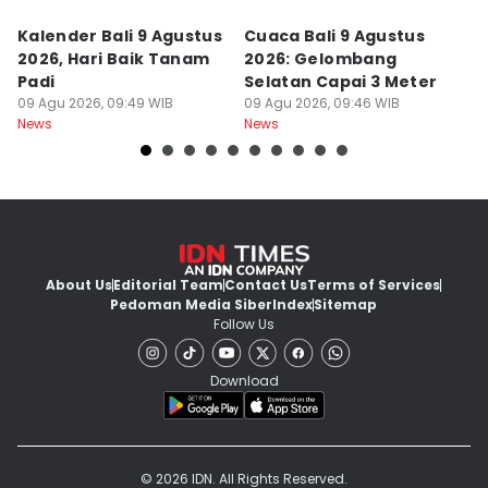
Kalender Bali 9 Agustus
Cuaca Bali 9 Agustus
A
2026, Hari Baik Tanam
2026: Gelombang
M
Padi
Selatan Capai 3 Meter
A
09 Agu 2026, 09:49 WIB
09 Agu 2026, 09:46 WIB
B
08
News
News
Ne
About Us
Editorial Team
Contact Us
Terms of Services
Pedoman Media Siber
Index
Sitemap
Follow Us
Download
© 2026 IDN. All Rights Reserved.