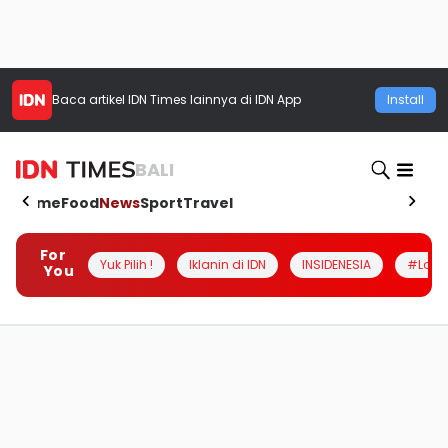
Baca artikel
IDN Times
lainnya di IDN App
Install
BALI
Home
Food
News
Sport
Travel
For
Yuk Pilih !
Iklanin di IDN
INSIDENESIA
#Loka
You