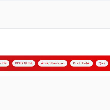
i IDN
INSIDENESIA
#LokalBerdaya
Profil Dokter
Quiz