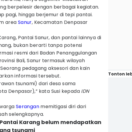
g berpelesir dengan berbagai kegiatan.
 pagi, hingga berjemur di tepi pantai.
am area
Sanur
, Kecamatan Denpasar
Karang, Pantai Sanur, dan pantai lainnya di
ang, bukan berarti tanpa potensi
rmasi resmi dari Badan Penanggulangan
vinsi Bali, Sanur termasuk wilayah
 Seorang pedagang aksesori dan kain
Tonton leb
rkan informasi tersebut.
 (rawan tsunami) dari desa sama
ta Denpasar),” kata Susi kepada
IDN
n warga
Serangan
memitigasi diri dari
isah selengkapnya.
h Pantai Karang belum mendapatkan
cana tsunami