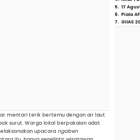
5
.
17 Agus
6
.
Piala A
7
.
GIIAS 2
ar mentari terik bertemu dengan air laut
pak surut. Warga lokal berpakaian adat
 melaksanakan upacara
ngaben
ra itu, hanya segelintir wisatawan