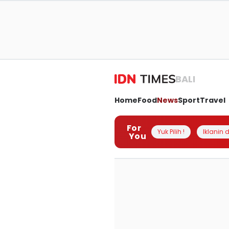
BALI
Home
Food
News
Sport
Travel
For
Yuk Pilih !
Iklanin d
You