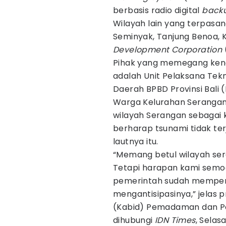
berbasis radio digital
back
Wilayah lain yang terpasan
Seminyak, Tanjung Benoa, 
Development Corporation
Pihak yang memegang kenda
adalah Unit Pelaksana Tek
Daerah BPBD Provinsi Bali 
Warga Kelurahan Serangan
wilayah Serangan sebagai 
berharap tsunami tidak terj
lautnya itu.
“Memang betul wilayah se
Tetapi harapan kami semoga
pemerintah sudah mempers
mengantisipasinya,” jelas 
(Kabid) Pemadaman dan P
dihubungi
IDN Times
, Selas