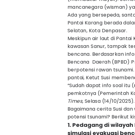
mancanegara (wisman) yan
Ada yang bersepeda, santap
Pantai Karang berada dal
Selatan, Kota Denpasar.
Meskipun air laut di Pantai 
kawasan Sanur, tampak ten
bencana. Berdasarkan info
Bencana Daerah (BPBD) Pro
berpotensi rawan tsunami.
pantai, Ketut Susi membena
“Sudah dapat info soal itu
pemkotnya (Pemerintah Ko
Times,
Selasa (14/10/2025).
Bagaimana cerita Susi da
potensi tsunami? Berikut k
1. Pedagang di wilaya
simulasi evakuasi ben