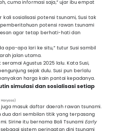
h, cuma informasi saja,” ujar ibu empat
kali sosialisasi potensi tsunami, Susi tak
 pemberitahuan potensi rawan tsunami
pesan agar tetap berhati-hati dan
da apa-apa lari ke situ,” tutur Susi sambil
 arah jalan utama.
k seramai Agustus 2025 lalu. Kata Susi,
engunjung sejak dulu. Susi pun berlalu
anyakan harga kain pantai kepadanya.
in simulasi dan sosialisasi setiap
i Haryasa)
 juga masuk daftar daerah rawan tsunami.
dua dari sembilan titik yang terpasang
nami. Sirine itu bernama Bali Tsunami
Early
ebagai sistem peringatan dini tsunami