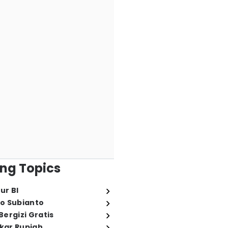
ng Topics
ur BI
o Subianto
ergizi Gratis
ukar Rupiah