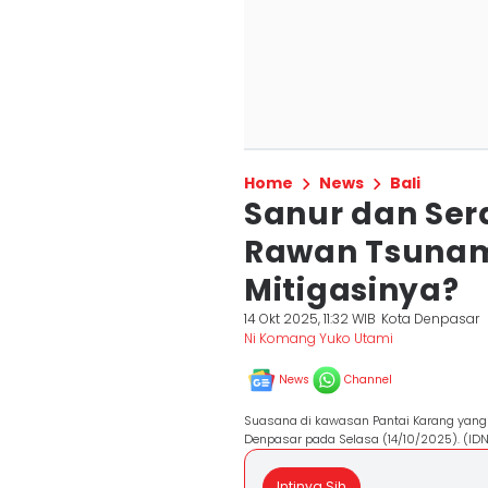
Home
News
Bali
Sanur dan Ser
Rawan Tsunam
Mitigasinya?
14 Okt 2025, 11:32 WIB
Kota Denpasar
Ni Komang Yuko Utami
News
Channel
Suasana di kawasan Pantai Karang yang
Denpasar pada Selasa (14/10/2025). (ID
Intinya Sih