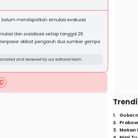
g belum mendapatkan simulasi evakuasi
ulasi dan sosialisasi setiap tanggal 26
 Denpasar akibat pengaruh dua sumber gempa
ssisted and reviewed by our editorial team.
Trendi
1
.
Gubern
2
.
Prabow
3
.
Makan B
4
.
Nilai T