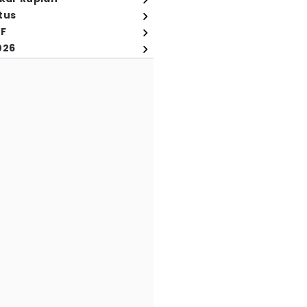
tus
FF
026