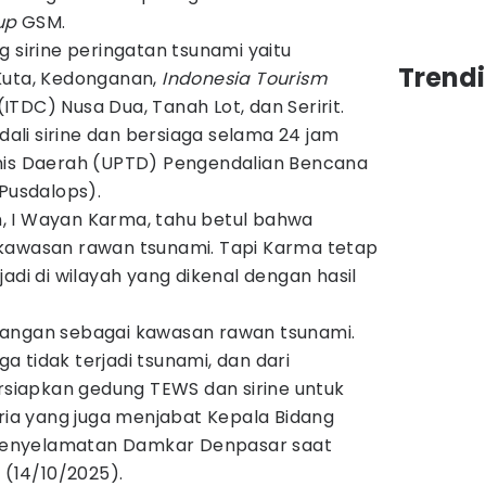
up
GSM.
g sirine peringatan tsunami yaitu
Trendi
Kuta, Kedonganan,
Indonesia Tourism
(ITDC) Nusa Dua, Tanah Lot, dan Seririt.
li sirine dan bersiaga selama 24 jam
nis Daerah (UPTD) Pengendalian Bencana
(Pusdalops).
, I Wayan Karma, tahu betul bahwa
kawasan rawan tsunami. Tapi Karma tetap
adi di wilayah yang dikenal dengan hasil
rangan sebagai kawasan rawan tsunami.
 tidak terjadi tsunami, dan dari
iapkan gedung TEWS dan sirine untuk
pria yang juga menjabat Kepala Bidang
enyelamatan Damkar Denpasar saat
a (14/10/2025).