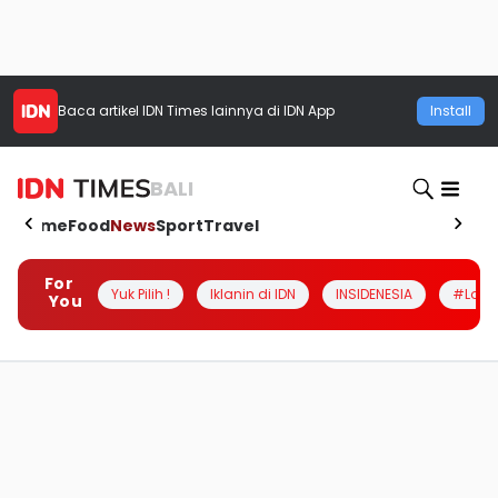
Baca artikel
IDN Times
lainnya di IDN App
Install
BALI
Home
Food
News
Sport
Travel
For
Yuk Pilih !
Iklanin di IDN
INSIDENESIA
#Loka
You