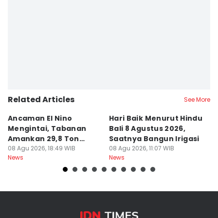
Related Articles
See More
Ancaman El Nino
Hari Baik Menurut Hindu
H
Mengintai, Tabanan
Bali 8 Agustus 2026,
Pa
Amankan 29,8 Ton
Saatnya Bangun Irigasi
A
Beras
08 Agu 2026, 18:49 WIB
08 Agu 2026, 11:07 WIB
08
News
News
Ne