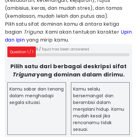
(kesabaran, ketenangan, kejujuran),
rajas
(ambisius, keras, dan mudah stres), dan tamas
(kemalasan, mudah lelah dan putus asa).
Pilih satu sifat dominan kamu di antara ketiga
bagian
Triguna
. Kami akan tentukan karakter
Upin
dan Ipin
yang mirip kamu.
0
/
1
quiz has been answered.
Question
1
/
1
Pilih satu dari berbagai deskripsi sifat
Triguna
yang dominan dalam dirimu.
Kamu sabar dan tenang
Kamu selalu
dalam menghadapi
bersemangat dan
segala situasi.
berambisi dalam
menjalani hidup. Kamu
mudah kesal jika
rencanamu tidak
sesuai.