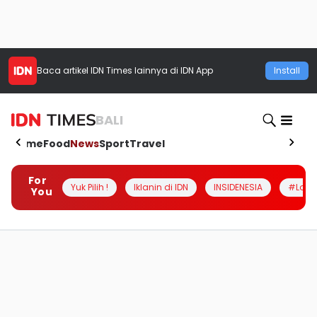
Baca artikel
IDN Times
lainnya di IDN App
Install
BALI
Home
Food
News
Sport
Travel
For
Yuk Pilih !
Iklanin di IDN
INSIDENESIA
#Loka
You