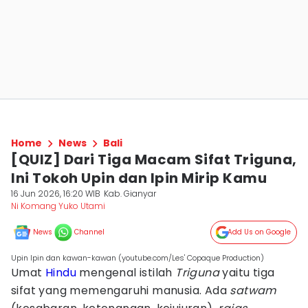
Home
News
Bali
[QUIZ] Dari Tiga Macam Sifat Triguna,
Ini Tokoh Upin dan Ipin Mirip Kamu
16 Jun 2026, 16:20 WIB
Kab. Gianyar
Ni Komang Yuko Utami
News
Channel
Add Us on Google
Upin Ipin dan kawan-kawan (youtube.com/Les' Copaque Production)
Umat
Hindu
mengenal istilah
Triguna
yaitu tiga
sifat yang memengaruhi manusia. Ada
satwam