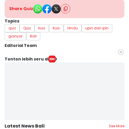
Share Quiz
Topics
quiz
Quiz
kuis
Kuis
Hindu
upin dan ipin
gianyar
Bali
Editorial Team
Editor
Tonton lebih seru di
Irma Yudistirani
Editor
Erick Akbar
Latest News Bali
See More