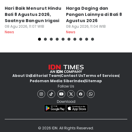
Hari Baik Menurut Hindu
Harga Daging dan
P
Bali 8 Agustus 2026,
Pangan Lainnya di Bali 8
di
Saatnya Bangun Irigasi
Agustus 2026
B
08 Agu 2026, 11:07 WIB
08 Agu 2026, 11:04 WIB
08
News
News
Ne
About Us
Editorial Team
Contact Us
Terms of Services
Pedoman Media Siber
Index
Sitemap
Follow Us
Download
© 2026 IDN. All Rights Reserved.