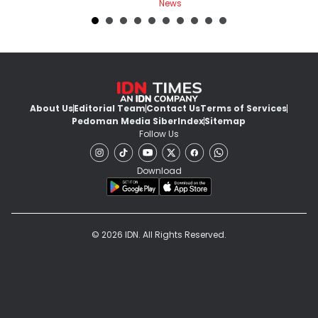
News
Ne
About Us
Editorial Team
Contact Us
Terms of Services
Pedoman Media Siber
Index
Sitemap
Follow Us
Download
© 2026 IDN. All Rights Reserved.