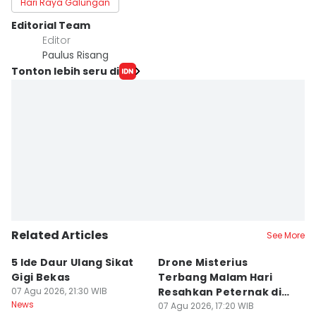
Hari Raya Galungan
Editorial Team
Editor
Paulus Risang
Tonton lebih seru di
Related Articles
See More
5 Ide Daur Ulang Sikat
Drone Misterius
H
Gigi Bekas
Terbang Malam Hari
La
07 Agu 2026, 21:30 WIB
Resahkan Peternak di
d
News
Marga Tabanan
07 Agu 2026, 17:20 WIB
07