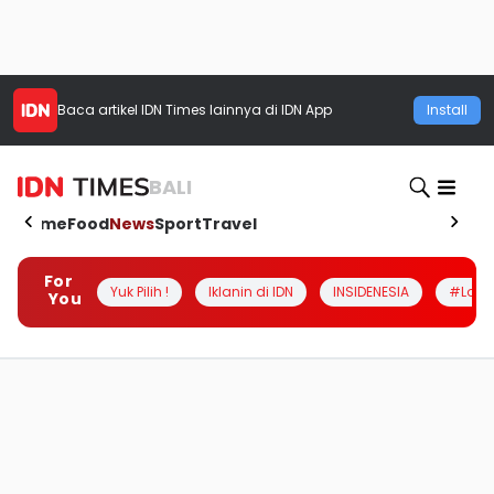
Baca artikel
IDN Times
lainnya di IDN App
Install
BALI
Home
Food
News
Sport
Travel
For
Yuk Pilih !
Iklanin di IDN
INSIDENESIA
#Loka
You