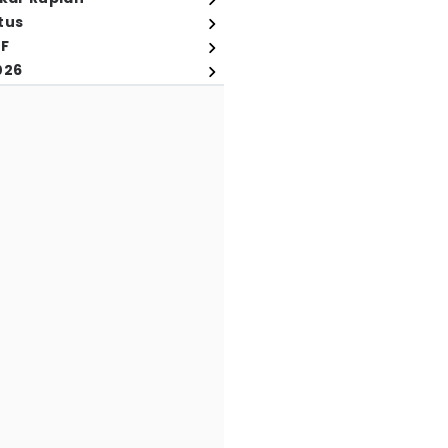
tus
FF
026