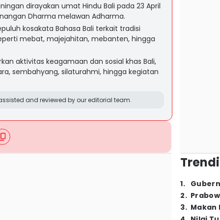
ningan dirayakan umat Hindu Bali pada 23 April
menangan Dharma melawan Adharma.
uluh kosakata Bahasa Bali terkait tradisi
eperti mebat, majejahitan, mebanten, hingga
kan aktivitas keagamaan dan sosial khas Bali,
ara, sembahyang, silaturahmi, hingga kegiatan
ssisted and reviewed by our editorial team.
Trendi
1
.
Gubern
2
.
Prabow
3
.
Makan B
4
.
Nilai T