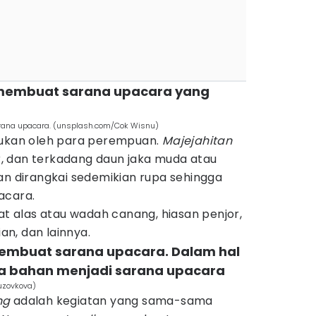
a membuat sarana upacara yang
rana upacara. (unsplash.com/Cok Wisnu)
kukan oleh para perempuan.
Majejahitan
, dan terkadang daun jaka muda atau
dan dirangkai sedemikian rupa sehingga
acara.
 alas atau wadah canang, hiasan penjor,
n, dan lainnya.
membuat sarana upacara. Dalam hal
a bahan menjadi sarana upacara
uzovkova)
ng
adalah kegiatan yang sama-sama