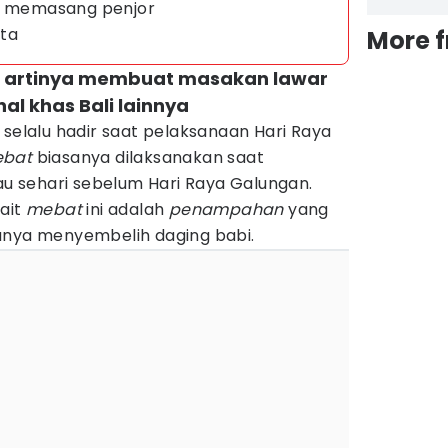
ya memasang penjor
ata
More 
r artinya membuat masakan lawar
al khas Bali lainnya
 selalu hadir saat pelaksanaan Hari Raya
bat
biasanya dilaksanakan saat
 sehari sebelum Hari Raya Galungan.
kait
mebat
ini adalah
penampahan
yang
anya menyembelih daging babi.