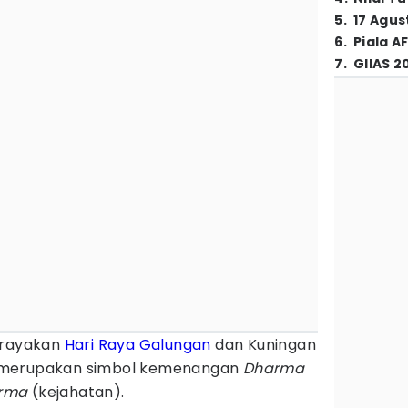
5
.
17 Agus
6
.
Piala A
7
.
GIIAS 2
rayakan
Hari Raya Galungan
dan Kuningan
ini merupakan simbol kemenangan
Dharma
rma
(kejahatan).