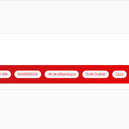
i IDN
INSIDENESIA
#LokalBerdaya
Profil Dokter
Quiz