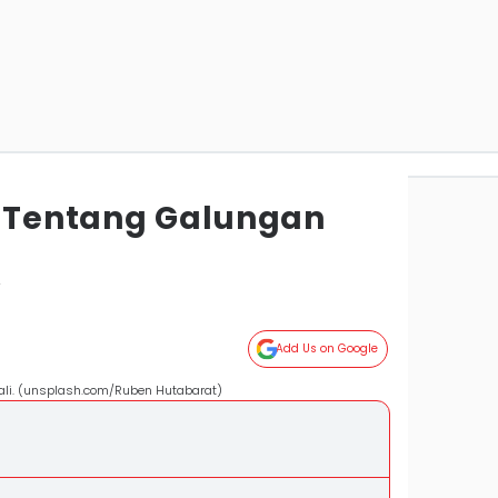
i Tentang Galungan
r
Add Us on Google
Bali. (unsplash.com/Ruben Hutabarat)