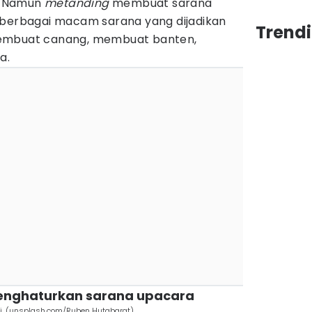
. Namun
metanding
membuat sarana
 berbagai macam sarana yang dijadikan
Trendi
membuat canang, membuat banten,
a.
menghaturkan sarana upacara
ali. (unsplash.com/Ruben Hutabarat)