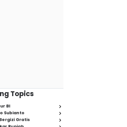
ng Topics
ur BI
o Subianto
ergizi Gratis
ukar Rupiah