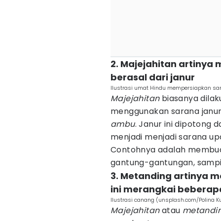
2. Majejahitan artiny
berasal dari janur
Ilustrasi umat Hindu mempersiapkan sa
Majejahitan
biasanya dila
menggunakan sarana janur
ambu
. Janur ini dipotong 
menjadi menjadi sarana up
Contohnya adalah membuat
gantung-gantungan, sampia
3. Metanding artinya 
ini merangkai beberap
Ilustrasi canang (unsplash.com/Polina K
Majejahitan
atau
metandi