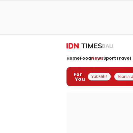
BALI
Home
Food
News
Sport
Travel
For
Yuk Pilih !
Iklanin d
You