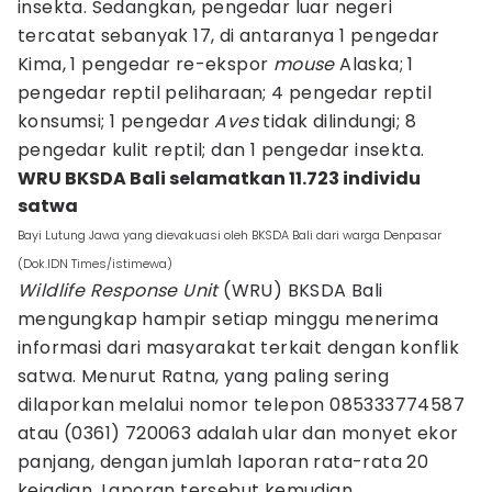
insekta. Sedangkan, pengedar luar negeri
tercatat sebanyak 17, di antaranya 1 pengedar
Kima, 1 pengedar re-ekspor
mouse
Alaska; 1
pengedar reptil peliharaan; 4 pengedar reptil
konsumsi; 1 pengedar
Aves
tidak dilindungi; 8
pengedar kulit reptil; dan 1 pengedar insekta.
WRU BKSDA Bali selamatkan 11.723 individu
satwa
Bayi Lutung Jawa yang dievakuasi oleh BKSDA Bali dari warga Denpasar
(Dok.IDN Times/istimewa)
Wildlife Response Unit
(WRU) BKSDA Bali
mengungkap hampir setiap minggu menerima
informasi dari masyarakat terkait dengan konflik
satwa. Menurut Ratna, yang paling sering
dilaporkan melalui nomor telepon 085333774587
atau (0361) 720063 adalah ular dan monyet ekor
panjang, dengan jumlah laporan rata-rata 20
kejadian. Laporan tersebut kemudian