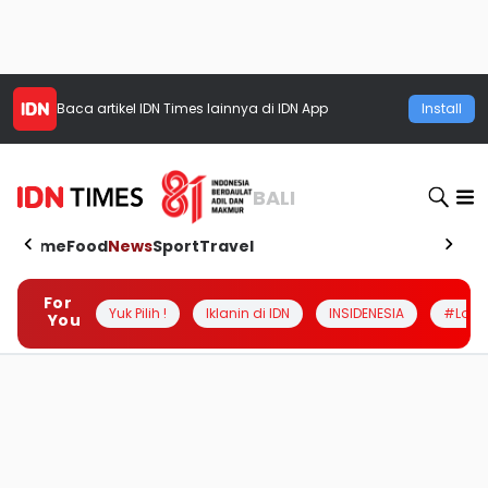
Baca artikel
IDN Times
lainnya di IDN App
Install
BALI
Home
Food
News
Sport
Travel
For
Yuk Pilih !
Iklanin di IDN
INSIDENESIA
#Loka
You