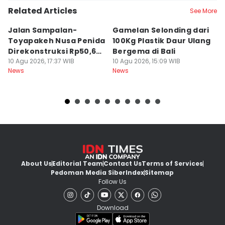
Related Articles
See More
Jalan Sampalan-
Gamelan Selonding dari
[O
Toyapakeh Nusa Penida
100Kg Plastik Daur Ulang
M
Direkonstruksi Rp50,6
Bergema di Bali
d
Miliar
10 Agu 2026, 17:37 WIB
10 Agu 2026, 15:09 WIB
10
News
News
Ne
About Us
Editorial Team
Contact Us
Terms of Services
Pedoman Media Siber
Index
Sitemap
Follow Us
Download