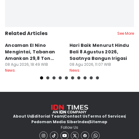
Related Articles
See More
Ancaman El Nino
Hari Baik Menurut Hindu
H
Mengintai, Tabanan
Bali 8 Agustus 2026,
Pa
Amankan 29,8 Ton
Saatnya Bangun Irigasi
A
Beras
08 Agu 2026, 18:49 WIB
08 Agu 2026, 11:07 WIB
08
News
News
Ne
About Us
Editorial Team
Contact Us
Terms of Services
Pedoman Media Siber
Index
Sitemap
Follow Us