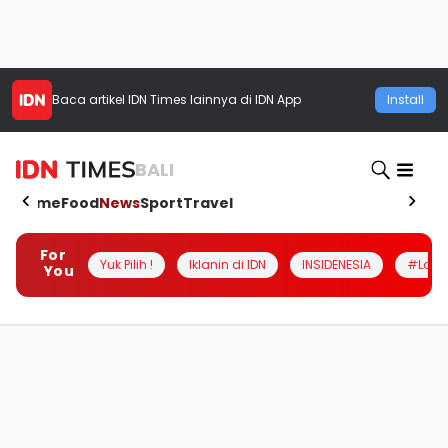
Baca artikel
IDN Times
lainnya di IDN App
Install
BALI
Home
Food
News
Sport
Travel
For
Yuk Pilih !
Iklanin di IDN
INSIDENESIA
#Loka
You