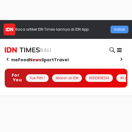
Baca artikel
IDN Times
lainnya di IDN App
Install
BALI
Home
Food
News
Sport
Travel
For
Yuk Pilih !
Iklanin di IDN
INSIDENESIA
#Loka
You