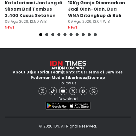
Kateterisasi Jantung di
10Kg Ganja Disamarkan
B
Siloam Bali Tembus
Jadi Oleh-Oleh, Dua
P
2.400 Kasus Setahun
WNA Ditangkap di Bali
G
09 Agu 2026, 12:50 WIB
09 Agu 2026, 12:04 WIB
Ba
09
News
News
Ne
About Us
Editorial Team
Contact Us
Terms of Services
Pedoman Media Siber
Index
Sitemap
Follow Us
Download
© 2026 IDN. All Rights Reserved.