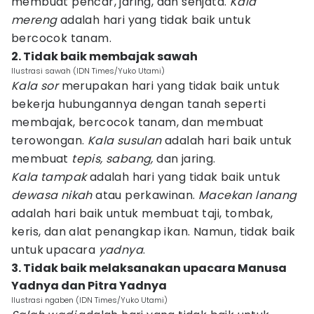
membuat pencar, jaring, dan senjata.
Kala
mereng
adalah hari yang tidak baik untuk
bercocok tanam.
2. Tidak baik membajak sawah
Ilustrasi sawah (IDN Times/Yuko Utami)
Kala sor
merupakan hari yang tidak baik untuk
bekerja hubungannya dengan tanah seperti
membajak, bercocok tanam, dan membuat
terowongan.
Kala susulan
adalah hari baik untuk
membuat
tepis, sabang,
dan jaring.
Kala tampak
adalah hari yang tidak baik untuk
dewasa nikah
atau perkawinan.
Macekan lanang
adalah hari baik untuk membuat taji, tombak,
keris, dan alat penangkap ikan. Namun, tidak baik
untuk upacara
yadnya
.
3. Tidak baik melaksanakan upacara Manusa
Yadnya dan Pitra Yadnya
Ilustrasi ngaben (IDN Times/Yuko Utami)