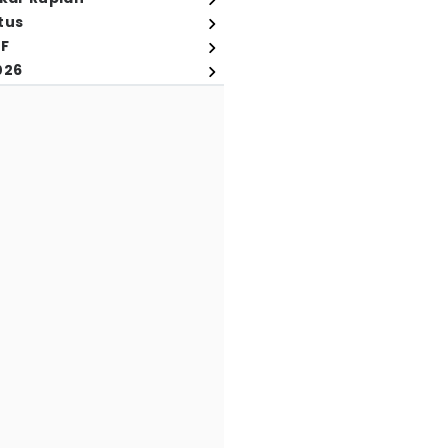
tus
FF
026