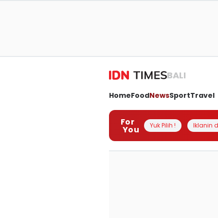
BALI
Home
Food
News
Sport
Travel
For
Yuk Pilih !
Iklanin d
You