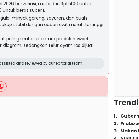
ni 2026 bervariasi, mulai dari Rp11.400 untuk
 untuk beras super I.
gula, minyak goreng, sayuran, dan buah
kup stabil dengan cabai rawit merah tertinggi
tat paling mahal di antara produk hewani
 kilogram, sedangkan telur ayam ras dijual
ssisted and reviewed by our editorial team.
Trendi
1
.
Gubern
2
.
Prabow
3
.
Makan B
4
.
Nilai T