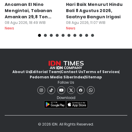
Ancaman El Nino
Hari Baik Menurut Hindu
H
Mengintai, Tabanan
Bali 8 Agustus 2026,
Pa
Amankan 29,8 Ton
Saatnya Bangun Irigasi
A
Beras
08 Agu 2026, 18:49 WIB
08 Agu 2026, 11:07 WIB
08
News
News
Ne
About Us
Editorial Team
Contact Us
Terms of Services
Pedoman Media Siber
Index
Sitemap
Follow Us
Download
© 2026 IDN. All Rights Reserved.