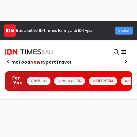
Baca artikel
IDN Times
lainnya di IDN App
Install
BALI
Home
Food
News
Sport
Travel
For
Yuk Pilih !
Iklanin di IDN
INSIDENESIA
#Loka
You