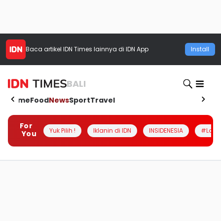
Baca artikel
IDN Times
lainnya di IDN App
Install
BALI
Home
Food
News
Sport
Travel
For
Yuk Pilih !
Iklanin di IDN
INSIDENESIA
#Loka
You