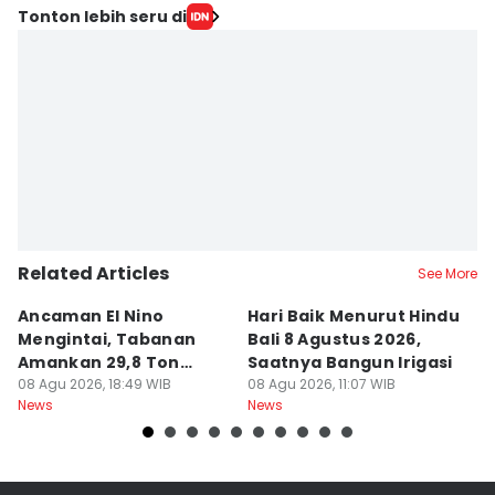
Tonton lebih seru di
Related Articles
See More
Ancaman El Nino
Hari Baik Menurut Hindu
H
Mengintai, Tabanan
Bali 8 Agustus 2026,
Pa
Amankan 29,8 Ton
Saatnya Bangun Irigasi
A
Beras
08 Agu 2026, 18:49 WIB
08 Agu 2026, 11:07 WIB
08
News
News
Ne