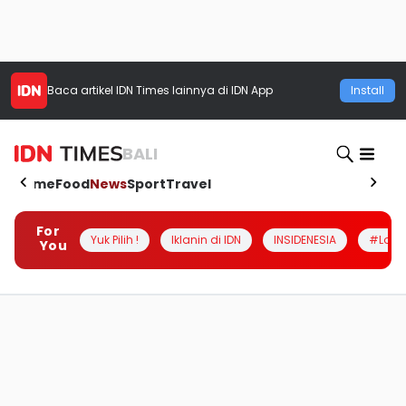
Baca artikel
IDN Times
lainnya di IDN App
Install
BALI
Home
Food
News
Sport
Travel
For
Yuk Pilih !
Iklanin di IDN
INSIDENESIA
#Loka
You