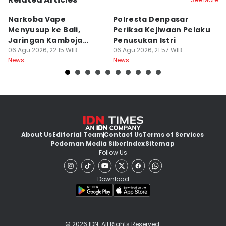
Narkoba Vape
Polresta Denpasar
4
Menyusup ke Bali,
Periksa Kejiwaan Pelaku
T
Jaringan Kamboja
Penusukan Istri
d
Terbongkar
06 Agu 2026, 22:15 WIB
06 Agu 2026, 21:57 WIB
06
News
News
Ne
About Us
Editorial Team
Contact Us
Terms of Services
Pedoman Media Siber
Index
Sitemap
Follow Us
Download
© 2026 IDN. All Rights Reserved.