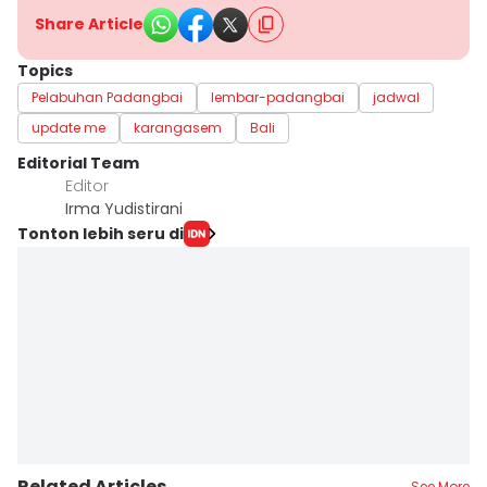
Share Article
Topics
Pelabuhan Padangbai
lembar-padangbai
jadwal
update me
karangasem
Bali
Editorial Team
Editor
Irma Yudistirani
Tonton lebih seru di
Related Articles
See More