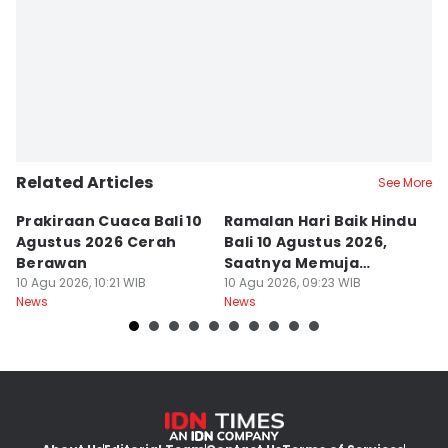
Related Articles
See More
Prakiraan Cuaca Bali 10
Ramalan Hari Baik Hindu
K
Agustus 2026 Cerah
Bali 10 Agustus 2026,
S
Berawan
Saatnya Memuja
2
10 Agu 2026, 10:21 WIB
Leluhur
10 Agu 2026, 09:23 WIB
09
News
News
Ne