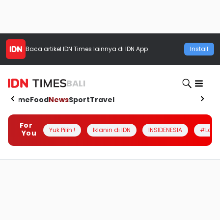
Baca artikel
IDN Times
lainnya di IDN App
Install
BALI
Home
Food
News
Sport
Travel
For
Yuk Pilih !
Iklanin di IDN
INSIDENESIA
#Loka
You