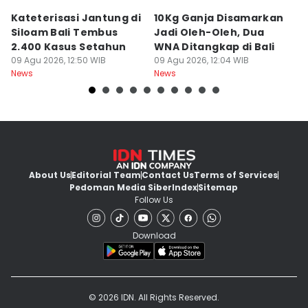
Kateterisasi Jantung di
10Kg Ganja Disamarkan
B
Siloam Bali Tembus
Jadi Oleh-Oleh, Dua
P
2.400 Kasus Setahun
WNA Ditangkap di Bali
G
09 Agu 2026, 12:50 WIB
09 Agu 2026, 12:04 WIB
Ba
09
News
News
Ne
About Us
Editorial Team
Contact Us
Terms of Services
Pedoman Media Siber
Index
Sitemap
Follow Us
Download
© 2026 IDN. All Rights Reserved.