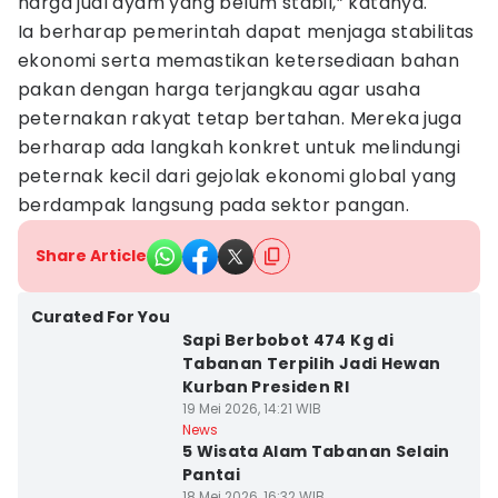
harga jual ayam yang belum stabil,” katanya.
Ia berharap pemerintah dapat menjaga stabilitas
ekonomi serta memastikan ketersediaan bahan
pakan dengan harga terjangkau agar usaha
peternakan rakyat tetap bertahan. Mereka juga
berharap ada langkah konkret untuk melindungi
peternak kecil dari gejolak ekonomi global yang
berdampak langsung pada sektor pangan.
Share Article
Curated For You
Sapi Berbobot 474 Kg di
Tabanan Terpilih Jadi Hewan
Kurban Presiden RI
19 Mei 2026, 14:21 WIB
News
5 Wisata Alam Tabanan Selain
Pantai
18 Mei 2026, 16:32 WIB