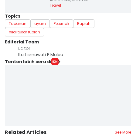
Travel
Topics
Tabanan
ayam
Peternak
Rupiah
nilai tukar rupiah
Editorial Team
Editor
Ita Lismawati F Malau
Tonton lebih seru di
Related Articles
See More