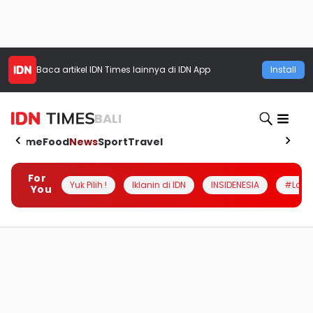
Baca artikel
IDN Times
lainnya di IDN App
Install
BALI
Home
Food
News
Sport
Travel
For
Yuk Pilih !
Iklanin di IDN
INSIDENESIA
#Loka
You