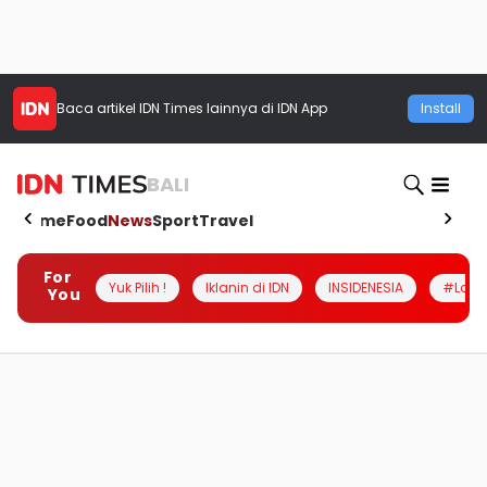
Baca artikel
IDN Times
lainnya di IDN App
Install
BALI
Home
Food
News
Sport
Travel
For
Yuk Pilih !
Iklanin di IDN
INSIDENESIA
#Loka
You