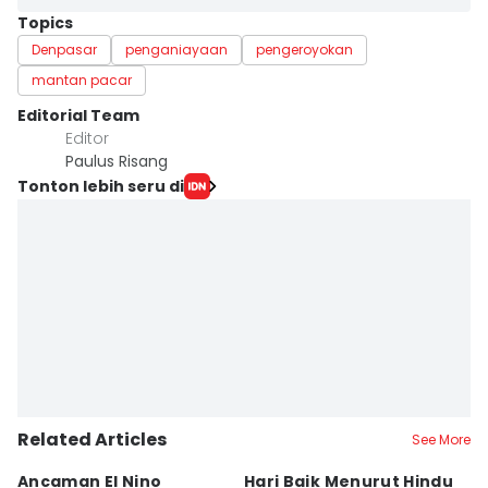
Topics
Denpasar
penganiayaan
pengeroyokan
mantan pacar
Editorial Team
Editor
Paulus Risang
Tonton lebih seru di
Related Articles
See More
Ancaman El Nino
Hari Baik Menurut Hindu
H