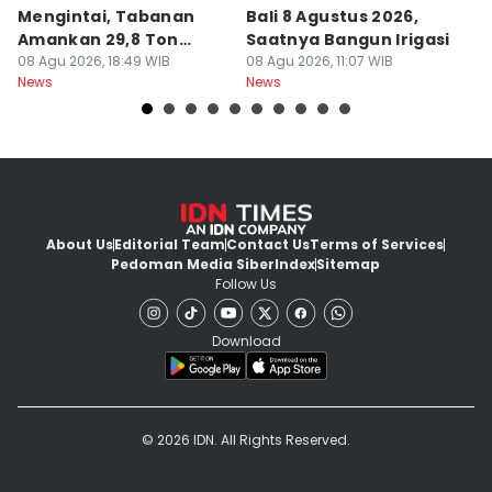
Mengintai, Tabanan
Bali 8 Agustus 2026,
Pa
Amankan 29,8 Ton
Saatnya Bangun Irigasi
A
Beras
08 Agu 2026, 18:49 WIB
08 Agu 2026, 11:07 WIB
08
News
News
Ne
About Us
Editorial Team
Contact Us
Terms of Services
Pedoman Media Siber
Index
Sitemap
Follow Us
Download
© 2026 IDN. All Rights Reserved.