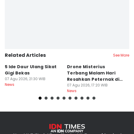
Related Articles
See More
5 Ide Daur Ulang Sikat
Drone Misterius
H
Gigi Bekas
Terbang Malam Hari
La
07 Agu 2026, 21:30 WIB
Resahkan Peternak di
d
News
Marga Tabanan
07 Agu 2026, 17:20 WIB
07
News
Ne