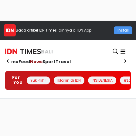
Baca artikel
IDN Times
lainnya di IDN App
Install
BALI
Home
Food
News
Sport
Travel
For
Yuk Pilih !
Iklanin di IDN
INSIDENESIA
#Loka
You