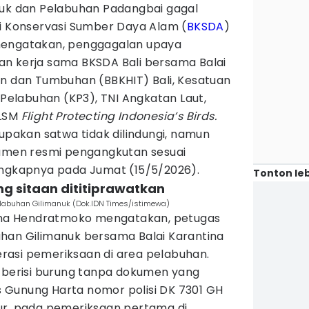
nuk dan Pelabuhan Padangbai gagal
ai Konservasi Sumber Daya Alam (
BKSDA
)
mengatakan, penggagalan upaya
n kerja sama BKSDA Bali bersama Balai
an dan Tumbuhan (BBKHIT) Bali, Kesatuan
elabuhan (KP3), TNI Angkatan Laut,
 LSM
Flight Protecting Indonesia’s Birds.
rupakan satwa tidak dilindungi, namun
kumen resmi pengangkutan sesuai
ungkapnya pada Jumat (15/5/2026).
Tonton leb
g sitaan dititiprawatkan
labuhan Gilimanuk (Dok.IDN Times/istimewa)
atna Hendratmoko mengatakan, petugas
han Gilimanuk bersama Balai Karantina
asi pemeriksaan di area pelabuhan.
s berisi burung tanpa dokumen yang
 Gunung Harta nomor polisi DK 7301 GH
ur, pada pemeriksaan pertama di