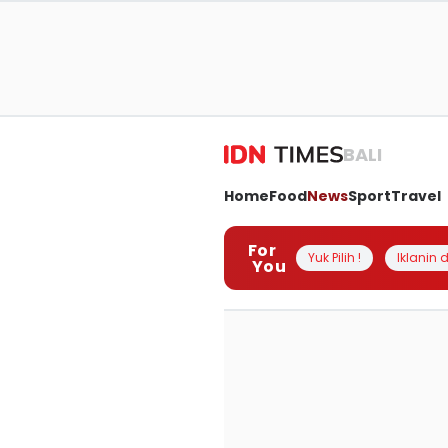
BALI
Home
Food
News
Sport
Travel
For
Yuk Pilih !
Iklanin d
You