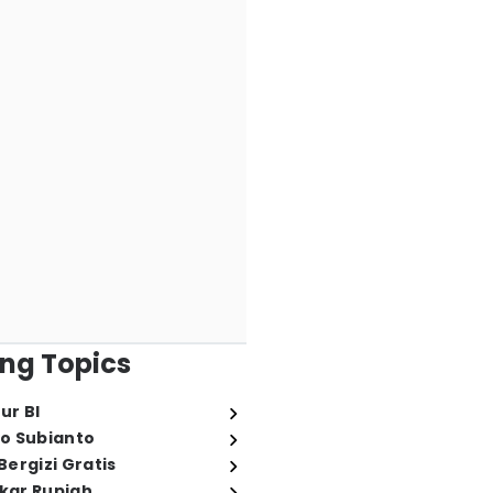
ng Topics
ur BI
o Subianto
ergizi Gratis
ukar Rupiah