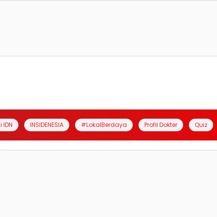
i IDN
INSIDENESIA
#LokalBerdaya
Profil Dokter
Quiz