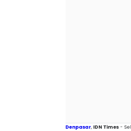
Denpasar
,
IDN Times
- Se