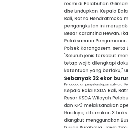
resmi di Pelabuhan Gilima
diselundupkan. Kepala Bal
Bali, Ratna Hendratmoko 
pengangkutan ini merupaka
Besar Karantina Hewan, Ik
Pelaksanaan Pengamanan P
Polsek Karangasem, serta
"Seluruh jenis tersebut me
tetap wajib dilengkapi do
ketentuan yang berlaku," 
Sebanyak 32 ekor burun
Penggagalan penyelundupan satwa di Pe
Kepala Balai KSDA Bali, R
Resor KSDA Wilayah Pelabu
dan KP3 melaksanakan oper
Hasilnya, ditemukan 3 bok
diangkut menggunakan Bus
tujuan Surabaya, Jawa Tim