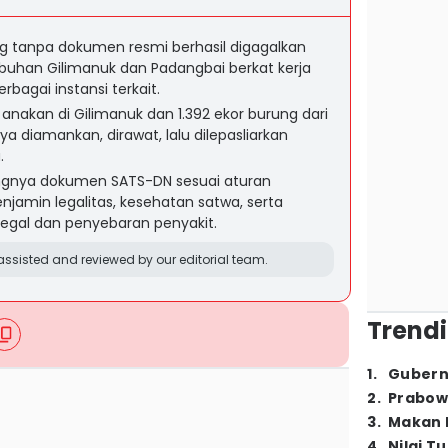
g tanpa dokumen resmi berhasil digagalkan
buhan Gilimanuk dan Padangbai berkat kerja
bagai instansi terkait.
anakan di Gilimanuk dan 1.392 ekor burung dari
ya diamankan, dirawat, lalu dilepasliarkan
.
gnya dokumen SATS-DN sesuai aturan
jamin legalitas, kesehatan satwa, serta
gal dan penyebaran penyakit.
ssisted and reviewed by our editorial team.
Trendi
1
.
Gubern
2
.
Prabow
3
.
Makan B
4
.
Nilai T