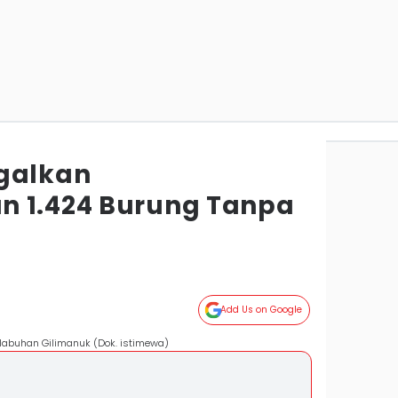
galkan
n 1.424 Burung Tanpa
Add Us on Google
labuhan Gilimanuk (Dok. istimewa)