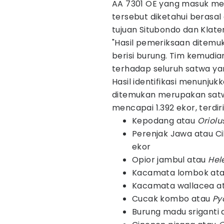
AA 7301 OE yang masuk me
tersebut diketahui berasa
tujuan Situbondo dan Klate
"Hasil pemeriksaan ditemu
berisi burung. Tim kemudia
terhadap seluruh satwa ya
Hasil identifikasi menunju
ditemukan merupakan satwa
mencapai 1.392 ekor, terdiri
Kepodang atau
Oriolu
Perenjak Jawa atau C
ekor
Opior jambul atau
Hel
Kacamata lombok at
Kacamata wallacea a
Cucak kombo atau
Py
Burung madu sriganti