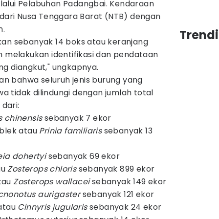
lalui Pelabuhan Padangbai. Kendaraan
l dari Nusa Tenggara Barat (NTB) dengan
n.
Trendi
kan sebanyak 14 boks atau keranjang
n melakukan identifikasi dan pendataan
ng diangkut," ungkapnya.
kkan bahwa seluruh jenis burung yang
 tidak dilindungi dengan jumlah total
 dari:
s chinensis
sebanyak 7 ekor
iblek atau
Prinia familiaris
sebanyak 13
eia dohertyi
sebanyak 69 ekor
au
Zosterops chloris
sebanyak 899 ekor
tau
Zosterops wallacei
sebanyak 149 ekor
cnonotus aurigaster
sebanyak 121 ekor
 atau
Cinnyris jugularis
sebanyak 24 ekor