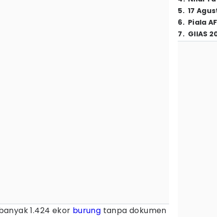
5
.
17 Agus
6
.
Piala A
7
.
GIIAS 2
banyak 1.424 ekor
burung
tanpa dokumen