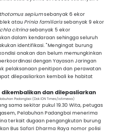
thotomus sepium
sebanyak 6 ekor
iblek atau
Prinia familiaris
sebanyak 9 ekor
chla citrina
sebanyak 5 ekor
mukan dalam kendaraan sehingga seluruh
kukan identifikasi. "Mengingat burung
 kondisi anakan dan belum memungkinkan
 berkoordinasi dengan Yayasan Jaringan
tuk pelaksanaan penitipan dan perawatan
pat dilepasliarkan kembali ke habitat
 dikembalikan dan dilepasliarkan
labuhan Padangbai (Dok.IDN Times/istimewa)
ang sama sekitar pukul 19.30 Wita, petugas
gasem, Pelabuhan Padangbai menerima
ntina terkait dugaan pengangkutan burung
n Bus Safari Dharma Raya nomor polisi