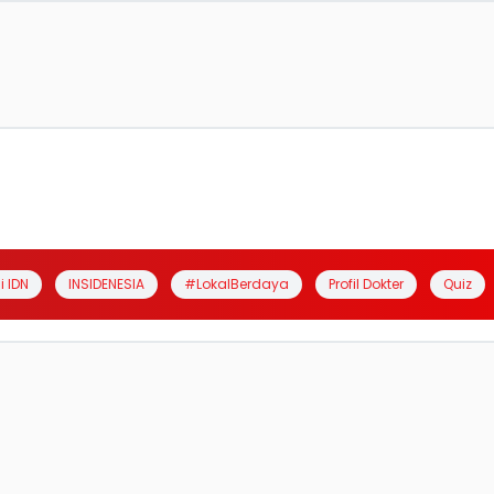
i IDN
INSIDENESIA
#LokalBerdaya
Profil Dokter
Quiz