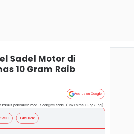
l Sadel Motor di
as 10 Gram Raib
Add Us on Google
n kasus pencurian modus congkel sadel. (Dok.Polres Klungkung)
5W1H
Gini Kak