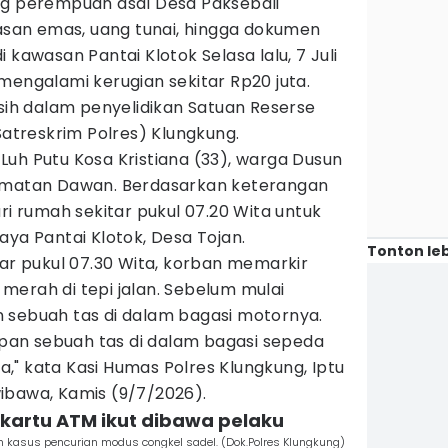
ng perempuan asal Desa Paksebali
iasan emas, uang tunai, hingga dokumen
 kawasan Pantai Klotok Selasa lalu, 7 Juli
mengalami kerugian sekitar Rp20 juta.
asih dalam penyelidikan Satuan Reserse
Satreskrim Polres) Klungkung.
uh Putu Kosa Kristiana (33), warga Dusun
camatan Dawan. Berdasarkan keterangan
ri rumah sekitar pukul 07.20 Wita untuk
aya Pantai Klotok, Desa Tojan.
Tonton leb
tar pukul 07.30 Wita, korban memarkir
merah di tepi jalan. Sebelum mulai
 sebuah tas di dalam bagasi motornya.
an sebuah tas di dalam bagasi sepeda
" kata Kasi Humas Polres Klungkung, Iptu
ibawa, Kamis (9/7/2026).
 kartu ATM ikut dibawa pelaku
n kasus pencurian modus congkel sadel. (Dok.Polres Klungkung)