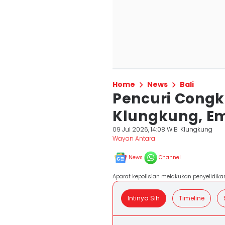
Home
News
Bali
Pencuri Congke
Klungkung, Em
09 Jul 2026, 14:08 WIB
Klungkung
Wayan Antara
News
Channel
Aparat kepolisian melakukan penyelidika
Intinya Sih
Timeline