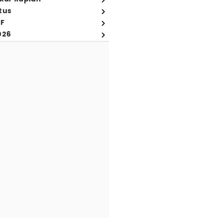
tus
FF
026