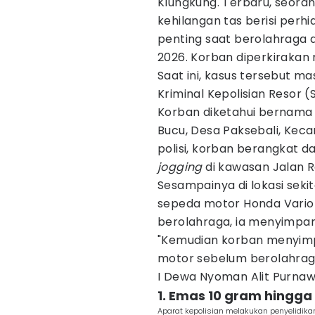
Klungkung. Terbaru, seora
kehilangan tas berisi perh
penting saat berolahraga di
2026. Korban diperkirakan 
Saat ini, kasus tersebut m
Kriminal Kepolisian Resor (
Korban diketahui bernama L
Bucu, Desa Paksebali, Ke
polisi, korban berangkat da
jogging
di kawasan Jalan R
Sesampainya di lokasi seki
sepeda motor Honda Vario 
berolahraga, ia menyimpan
"Kemudian korban menyimp
motor sebelum berolahraga,
I Dewa Nyoman Alit Purnaw
1. Emas 10 gram hingga
Aparat kepolisian melakukan penyelidika