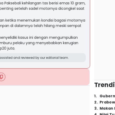
 Paksebali kehilangan tas berisi emas 10 gram,
enting setelah sadel motornya dicongkel saat
an ketika menemukan kondisi bagasi motornya
impan di dalamnya telah hilang meski sempat
menyelidiki kasus ini dengan mengumpulkan
memburu pelaku yang menyebabkan kerugian
p20 juta.
ssisted and reviewed by our editorial team.
Trendi
1
.
Gubern
2
.
Prabow
3
.
Makan B
4
.
Nilai T