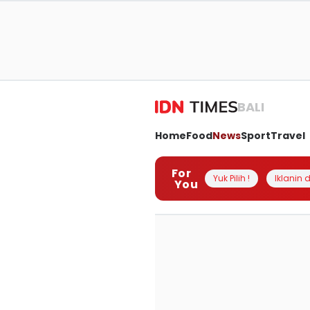
BALI
Home
Food
News
Sport
Travel
For
Yuk Pilih !
Iklanin d
You