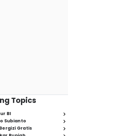
ng Topics
ur BI
o Subianto
ergizi Gratis
ukar Rupiah