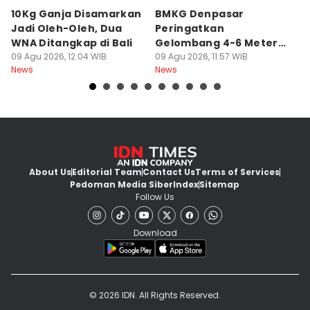
10Kg Ganja Disamarkan
BMKG Denpasar
H
Jadi Oleh-Oleh, Dua
Peringatkan
A
WNA Ditangkap di Bali
Gelombang 4-6 Meter di
R
09 Agu 2026, 12:04 WIB
Bali
09 Agu 2026, 11:57 WIB
09
News
News
Ne
About Us
Editorial Team
Contact Us
Terms of Services
Pedoman Media Siber
Index
Sitemap
Follow Us
Download
© 2026 IDN. All Rights Reserved.