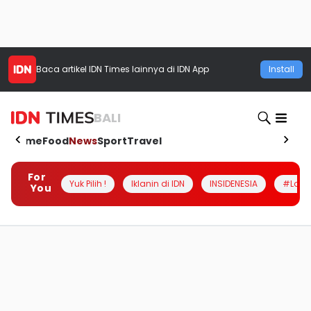
Baca artikel
IDN Times
lainnya di IDN App
Install
BALI
Home
Food
News
Sport
Travel
For
Yuk Pilih !
Iklanin di IDN
INSIDENESIA
#Loka
You