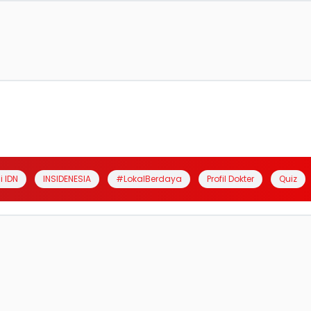
i IDN
INSIDENESIA
#LokalBerdaya
Profil Dokter
Quiz