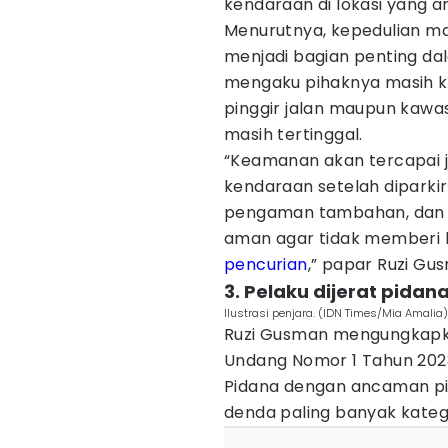
kendaraan di lokasi yang 
Menurutnya, kepedulian m
menjadi bagian penting da
mengaku pihaknya masih k
pinggir jalan maupun kawa
masih tertinggal.
“Keamanan akan tercapai ji
kendaraan setelah diparkir
pengaman tambahan, dan p
aman agar tidak memberi
pencurian
,” papar Ruzi Gu
3. Pelaku dijerat pidan
Ilustrasi penjara. (IDN Times/Mia Amalia)
Ruzi Gusman mengungkapka
Undang Nomor 1 Tahun 20
Pidana dengan ancaman pid
denda paling banyak katego