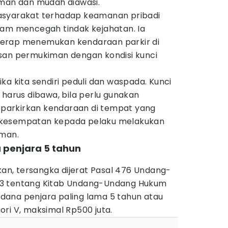
aman dan mudah diawasi.
asyarakat terhadap keamanan pribadi
lam mencegah tindak kejahatan. Ia
erap menemukan kendaraan parkir di
san permukiman dengan kondisi kunci
ka kita sendiri peduli dan waspada. Kunci
 harus dibawa, bila perlu gunakan
arkirkan kendaraan di tempat yang
 kesempatan kepada pelaku melakukan
sman.
a penjara 5 tahun
n, tersangka dijerat Pasal 476 Undang-
23 tentang Kitab Undang-Undang Hukum
ana penjara paling lama 5 tahun atau
ri V, maksimal Rp500 juta.