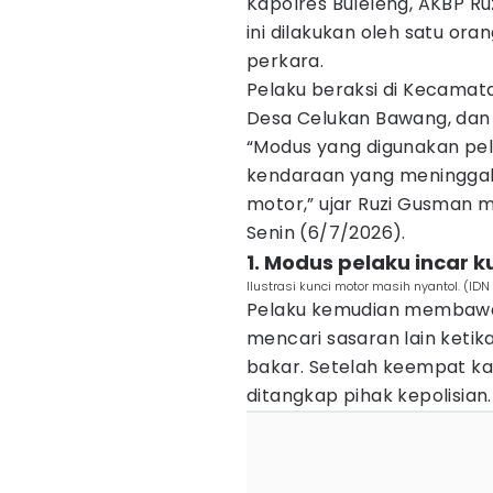
Kapolres Buleleng, AKBP R
ini dilakukan oleh satu or
perkara.
Pelaku beraksi di Kecama
Desa Celukan Bawang, dan
“Modus yang digunakan pel
kendaraan yang meninggal
motor,” ujar Ruzi Gusman m
Senin (6/7/2026).
1. Modus pelaku incar k
Ilustrasi kunci motor masih nyantol. (ID
Pelaku kemudian membawa k
mencari sasaran lain ketik
bakar. Setelah keempat kal
ditangkap pihak kepolisian