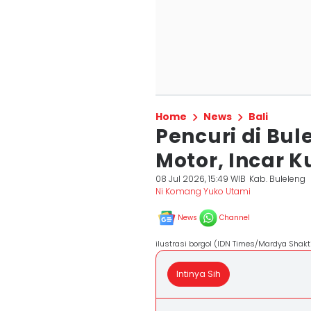
Home
News
Bali
Pencuri di Bu
Motor, Incar K
08 Jul 2026, 15:49 WIB
Kab. Buleleng
Ni Komang Yuko Utami
News
Channel
ilustrasi borgol (IDN Times/Mardya Shakt
Intinya Sih