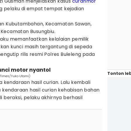
uzi Gusman menjelaskan kasus
curanmor
ang pelaku di empat tempat kejadian
tan Kubutambahan, Kecamatan Sawan,
 Kecamatan Busungbiu.
aku memanfaatkan kelalaian pemilik
kan kunci masih tergantung di sepeda
engutip rilis resmi Polres Buleleng pada
unci motor nyantol
Tonton leb
N Times/Yuko Utami)
endaraan hasil curian. Lalu kembali
a kendaraan hasil curian kehabisan bahan
i beraksi, pelaku akhirnya berhasil
.