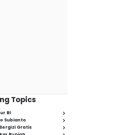
ng Topics
ur BI
o Subianto
ergizi Gratis
ukar Rupiah