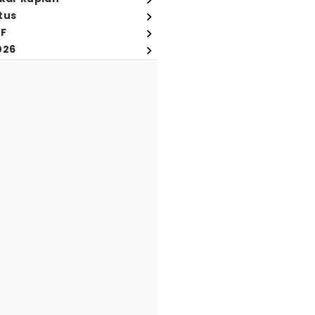
tus
FF
026