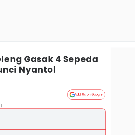
leleng Gasak 4 Sepeda
unci Nyantol
Add Us on Google
i)