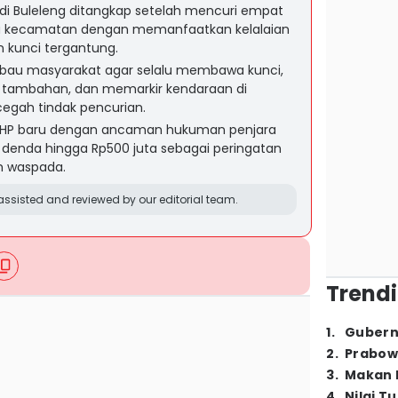
di Buleleng ditangkap setelah mencuri empat
a kecamatan dengan memanfaatkan kelalaian
 kunci tergantung.
bau masyarakat agar selalu membawa kunci,
ambahan, dan memarkir kendaraan di
gah tindak pencurian.
 KUHP baru dengan ancaman hukuman penjara
 denda hingga Rp500 juta sebagai peringatan
h waspada.
ssisted and reviewed by our editorial team.
Trendi
1
.
Gubern
2
.
Prabow
3
.
Makan B
4
.
Nilai T