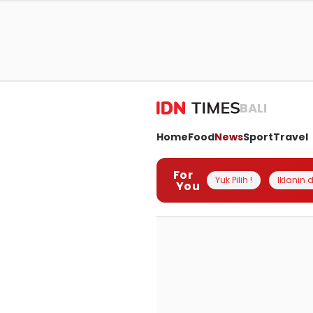
BALI
Home
Food
News
Sport
Travel
For
Yuk Pilih !
Iklanin d
You