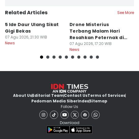
Related Articles
See More
5 Ide Daur Ulang Sikat
Drone Misterius
H
Gigi Bekas
Terbang Malam Hari
La
07 Agu 2026, 21:30 WIB
Resahkan Peternak di
d
News
Marga Tabanan
07 Agu 2026, 17:20 WIB
07
News
Ne
About Us
Editorial Team
Contact Us
Terms of Services
Pedoman Media Siber
Index
Sitemap
Follow Us
Download