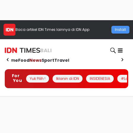
Baca artikel
IDN Times
lainnya di IDN App
Install
BALI
Home
Food
News
Sport
Travel
For
Yuk Pilih !
Iklanin di IDN
INSIDENESIA
#Loka
You