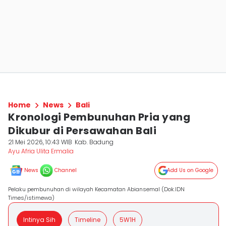
Home
News
Bali
Kronologi Pembunuhan Pria yang
Dikubur di Persawahan Bali
21 Mei 2026, 10:43 WIB
Kab. Badung
Ayu Afria Ulita Ermalia
News
Channel
Add Us on Google
Pelaku pembunuhan di wilayah Kecamatan Abiansemal (Dok.IDN
Times/istimewa)
Intinya Sih
Timeline
5W1H